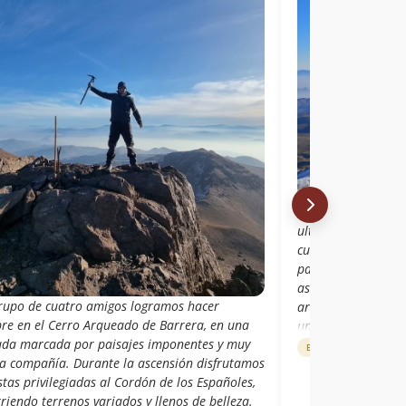
Hola, yo subí en in
ultimo tramo hasta
cumbre). La ruta q
pasa por la izq del
ascendiendo directo
rupo de cuatro amigos logramos hacer
arqueado y el carp
re en el Cerro Arqueado de Barrera, en una
unas 7 horas desde
ada marcada por paisajes imponentes y muy
cumbre (la nieve h
Estado de ruta
Ruta 
a compañía. Durante la ascensión disfrutamos
última parte). La 
stas privilegiadas al Cordón de los Españoles,
viste vale es esfuer
riendo terrenos variados y llenos de belleza.