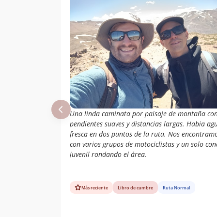
Valenzuela,
Sebastian Garín,
José Tomás
Leonvendagar,
Jorge Irarrazaval
Sebastian
12/07/06
Rosende &
Gianfranco
Gamelli
Pablo Wenborne
08/12/05
Christian Corssen
Una linda caminata por paisaje de montaña co
pendientes suaves y distancias largas. Habia ag
Jean-Claude
05/11/05
fresca en dos puntos de la ruta. Nos encontram
Piessevaux
con varios grupos de motociclistas y un solo co
Daniel Cornejo Y
02/10/05
juvenil rondando el área.
Francisco
Harfagar
Juan Pablo Bonilla
20/08/05
Más reciente
Libro de cumbre
Ruta Normal
Ivan Ramos ,
07/05/05
Andrel Uribe ,