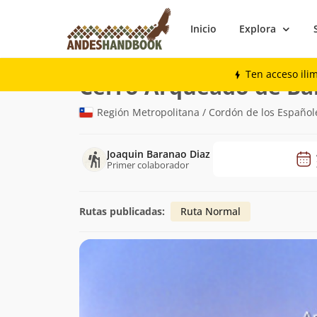
Inicio
Explora
Montaña
Cerro Arqueado de Barrera
Ten acceso ili
Cerro Arqueado de Ba
Región Metropolitana / Cordón de los Españole
Joaquin Baranao Diaz
Primer colaborador
Rutas publicadas:
Ruta Normal