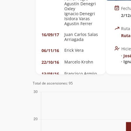
Agustín Denegri
Fech
Oxley
Ignacio Denegri
2/12
Isidora Varas
Agustin Ferrer
Ruta
Juan Carlos Salas
16/09/17
Ruta
Arriagada
Hici
Erick Vera
06/11/16
∙
Jos
∙ Ig
Marcelo Krohn
22/10/16
Francisco Armijo
13/08/16
Total de ascensiones: 95
Claudio
17/05/15
Hernandez
Cecilia Cortes
20/07/14
Berrios
Cecilia Martínez
Sebastián
28/09/13
Magaña