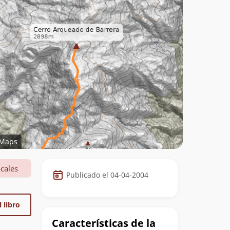
Maps
Datos
cales
Publicado el 04-04-2004
de
la
 libro
cumbre
Características de la