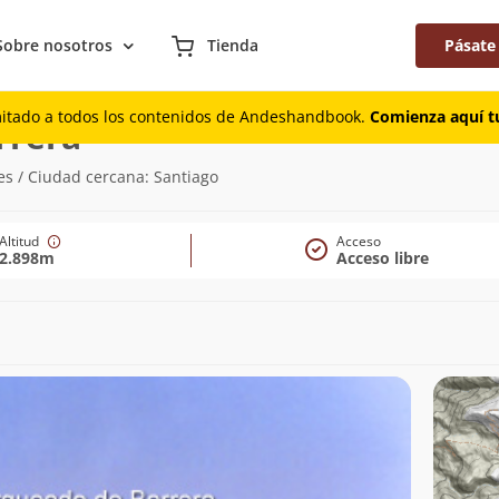
Sobre nosotros
Tienda
Pásate
mitado a todos los contenidos de Andeshandbook.
Comienza aquí tu
(2.898m)
rrera
s / Ciudad cercana: Santiago
Altitud
Acceso
2.898m
Acceso libre