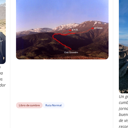
n
ua
os
ndor
Un g
cumb
Libro de cumbre
Ruta Normal
jorn
buen
de vi
recor