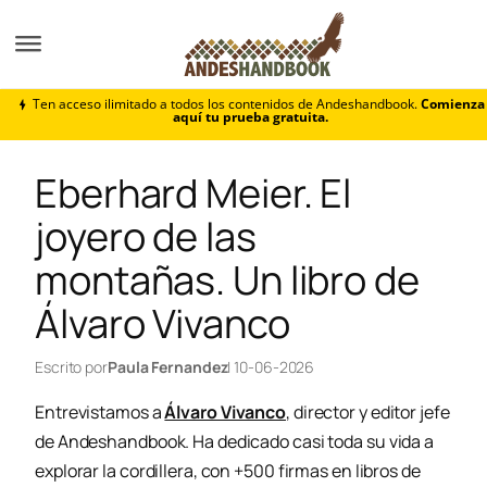
Buscar artículos
Ten acceso ilimitado a todos los contenidos de Andeshandbook.
Comienza
Buscar
aquí tu prueba gratuita.
Eberhard Meier. El
joyero de las
montañas. Un libro de
Álvaro Vivanco
Escrito por
Paula Fernandez
| 10-06-2026
Entrevistamos a
Álvaro Vivanco
, director y editor jefe
de Andeshandbook. Ha dedicado casi toda su vida a
explorar la cordillera, con +500 firmas en libros de