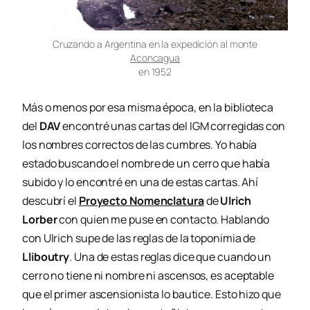
Cruzando a Argentina en la expedición al monte
Aconcagua
en 1952
Más o menos por esa misma época, en la biblioteca
del
DAV
encontré unas cartas del IGM corregidas con
los nombres correctos de las cumbres. Yo había
estado buscando el nombre de un cerro que había
subido y lo encontré en una de estas cartas. Ahí
descubrí el
Proyecto Nomenclatura
de
Ulrich
Lorber
con quien me puse en contacto. Hablando
con Ulrich supe de las reglas de la toponimia de
Lliboutry
. Una de estas reglas dice que cuando un
cerro no tiene ni nombre ni ascensos, es aceptable
que el primer ascensionista lo bautice. Esto hizo que