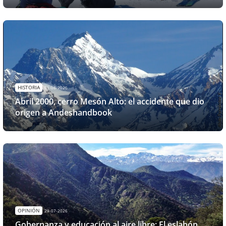
HISTORIA
01-08-2026
Abril 2000, cerro Mesón Alto: el accidente que dio
origen a Andeshandbook
OPINIÓN
29-07-2026
Gobernanza y educación al aire libre: El eslabón