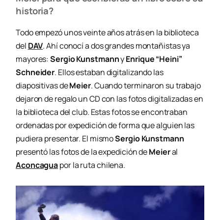
historia?
Todo empezó unos veinte años atrás en la biblioteca
del
DAV
. Ahí conocí a dos grandes montañistas ya
mayores:
Sergio Kunstmann
y
Enrique “Heini”
Schneider
. Ellos estaban digitalizando las
diapositivas de
Meier
. Cuando terminaron su trabajo
dejaron de regalo un CD con las fotos digitalizadas en
la biblioteca del club. Estas fotos se encontraban
ordenadas por expedición de forma que alguien las
pudiera presentar. El mismo
Sergio Kunstmann
presentó las fotos de la expedición de
Meier
al
Aconcagua
por la ruta chilena.