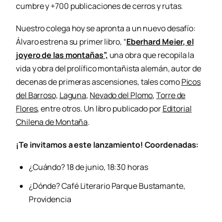
cumbre y +700 publicaciones de cerros y rutas.
Nuestro colega hoy se apronta a un nuevo desafío:
Álvaro estrena su primer libro, “
Eberhard Meier, el
joyero de las montañas”,
una obra que recopila la
vida y obra del prolífico montañista alemán, autor de
decenas de primeras ascensiones, tales como
Picos
del Barroso,
Laguna
,
Nevado del Plomo
,
Torre de
Flores
, entre otros. Un libro publicado por
Editorial
Chilena de Montaña
.
¡Te invitamos a este lanzamiento! Coordenadas:
¿Cuándo? 18 de junio, 18:30 horas
¿Dónde? Café Literario Parque Bustamante,
Providencia