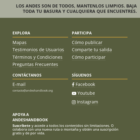
Cristian Barrios , Victor Vega, Tte.
17/08/10
LOS ANDES SON DE TODOS, MANTENLOS LIMPIOS. BAJA
Henriquez, Cbo. Anchivil
TODA TU BASURA Y CUALQUIERA QUE ENCUENTRES.
Cesar Contreras- Mauricio. David
10/12/09
EXPLORA
PARTICIPA
Jorge "Chicle" Corante, Marie Larrson,
23/11/09
Timothy Archer
Mapas
Cómo publicar
Testimonios de Usuarios
Comparte tu salida
Ivan Gallardo, Claudio Vargas, René
13/08/09
Nova Y Claudio López.
Términos y Condiciones
Cómo participar
Preguntas Frecuentes
Carmen Gloria Ramírez Araya, Paulo
27/05/09
Sepulveda Goméz, Patricio Baez Díaz,
CONTÁCTANOS
SÍGUENOS
Pedro Tapia Martínez Y Manuel Arias
E-mail
Facebook
Miguel Diaz Calvo
23/05/09
contacto@andeshandbook.org
Youtube
Instagram
Juan Pablo Yañez Polidori
26/02/09
APOYA A
Francisco Delgado, Patrick Whelley
08/02/09
ANDESHANDBOOK
Suscríbete
y accede a todos los contenidos sin limitaciones. O
David Borrut
20/12/08
colabora con una nueva ruta o montaña y obtén una suscripción
gratis y de por vida.