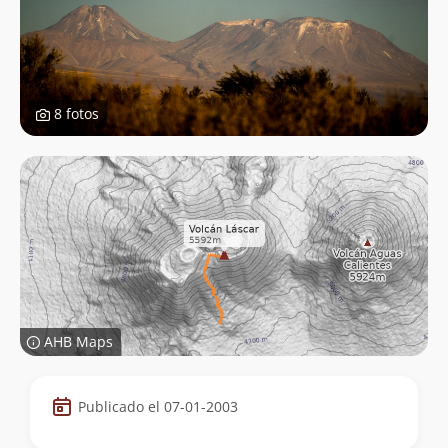
8 fotos
AHB Maps
Datos
Publicado el 07-01-2003
de