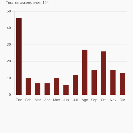
Total de ascensiones: 194
Maritza Aguilar Cruz
12/05/24
Nicolás Arrieta
09/03/24
Felipe Mac Auliffe López
09/01/24
Joakin Mac Auliffe
Pablo Galleguillos Palacios
24/12/23
Pablo Galleguillos Palacios
23/12/23
Priscila Pires Carvalho
19/09/22
David Alexis Tapia Orellana
17/06/22
Titan Yañez Polidori
18/01/22
Anne Moreno Arrue
17/12/21
Heraldo Droguett
01/01/20
Juan Daniel Orellana Gaete
20/04/19