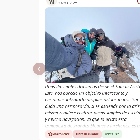
2026-02-25
Unos días antes divisamos desde el Solo la Arist
Este, nos pareció un objetivo interesante y
decidimos intentarla después del Incahuasi. Sin
duda una hermosa vía, si se asciende por la aris
misma requiere realizar pasos simples de escal
y mucha navegación, ya que la arista está
compuesta de grandes bloques y farellones. es 
ruta muy directa hasta la cumbre, la cual siemp
Más reciente
Libro de cumbre
Arista Este
tienes a la vista. Fueron 1.400 de desnivel y 13 