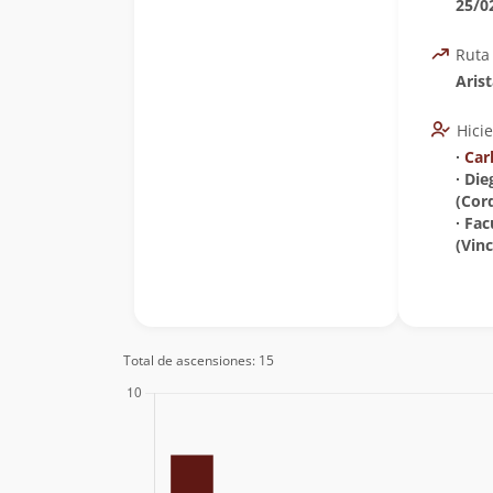
25/0
Ruta
Arist
Hici
∙
Car
∙ Di
(Cor
∙ Fa
(Vin
Total de ascensiones: 15