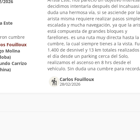
2/2026
decidimos intentarla después del Incahuasi.
duda una hermosa vía, si se asciende por la
arista misma requiere realizar pasos simpl
a Este
escalada y mucha navegación, ya que la ari
está compuesta de grandes bloques y
eron cumbre
farellones. es una ruta muy directa hasta la
cumbre, la cual siempre tienes a la vista. F
los Fouilloux
1.400 de desnivel y 13 km totales realizados
ego Molina
el día desde un parking cerca del Solo,
doba)
realizamos el ascenso en 8 hrs desde el
cundo Carrizo
vehículo. Sin duda una cumbre para record
china)
Carlos Fouilloux
28/02/2026