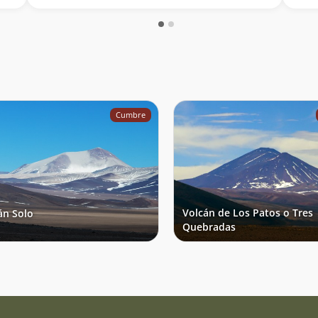
rca
en m
dura
avis
mayo
Cumbre
Volcán de Los Patos o Tres
án Solo
Quebradas