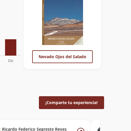
Nevado Ojos del Salado
¡Comparte tu experiencia!
Ricardo Federico Segreste Reyes
Víctor Alex