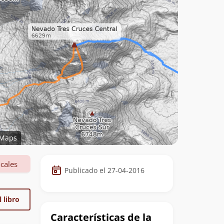
Maps
Datos
cales
Publicado el 27-04-2016
de
la
 libro
cumbre
Características de la