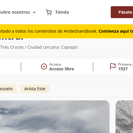
Sobre nosotros
Tienda
Pásate
mitado a todos los contenidos de Andeshandbook.
Comienza aquí tu
(6.629m)
ntral
Tres Cruces / Ciudad cercana: Copiapó
Acceso
Primera 
Acceso libre
1937
tezuelo
Arista Este