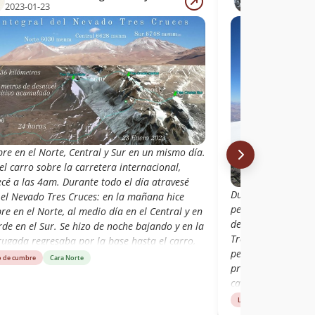
2023-01-23
2022-12-22
re en el Norte, Central y Sur en un mismo día.
el carro sobre la carretera internacional,
cé a las 4am. Durante todo el día atravesé
Duro ascenso sobre
 el Nevado Tres Cruces: en la mañana hice
pero hermoso. Aun
e en el Norte, al medio día en el Central y en
del Macizo Tres Cr
rde en el Sur. Se hizo de noche bajando y en la
Tres Cruces Sur 6.
ugada regresaba por la base hasta el carro,
pero esta semana c
ndo el circuito en 24 horas continuas.
o de cumbre
Cara Norte
principales del mac
sa laguna en el cráter del Norte, penitentes,
campamento base c
ulaciones de nieve, terreno rocoso y arenoso
del portezuelo que
nte. La laberíntica y rocosa parte sumital del
Libro de cumbre
6.030msnm con el C
 de las formaciones más extrañas que he visto