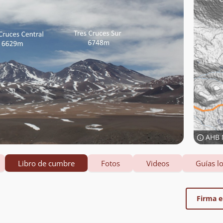
AHB 
Libro de cumbre
Fotos
Videos
Guías lo
Firma el