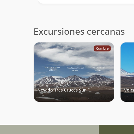
totales realizados en el día desde un parking ce
del Solo, realizamos el ascenso en 8 hrs desde el
vehículo. Sin duda una cumbre para recordar.
Excursiones cercanas
Cumbre
Nevado Tres Cruces Sur
Volc