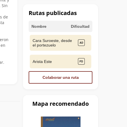
 Sin
Rutas publicadas
es de
sta
Nombre
Dificultad
ueron
Cara Suroeste, desde
 en
el portezuelo
Arista Este
ar.
Colaborar una ruta
Mapa recomendado