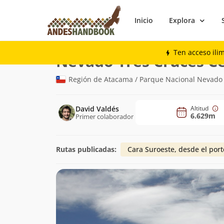
Inicio
Explora
Montaña
Nevado Tres Cruces Central
Ten acceso ili
Nevado Tres Cruces Ce
Región de Atacama / Parque Nacional Nevado 
David Valdés
Altitud
6.629m
Primer colaborador
Rutas publicadas:
Cara Suroeste, desde el por