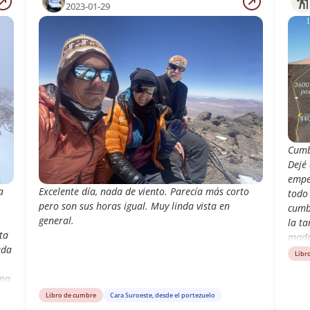
2023-01-29
Cumb
Dejé 
empe
a
Excelente día, nada de viento. Parecía más corto
todo
pero son sus horas igual. Muy linda vista en
cumbr
general.
la ta
ta
madr
ada
cerra
Libr
Hermo
una
acum
re
varia
Libro de cumbre
Cara Suroeste, desde el portezuelo
km
Sur,