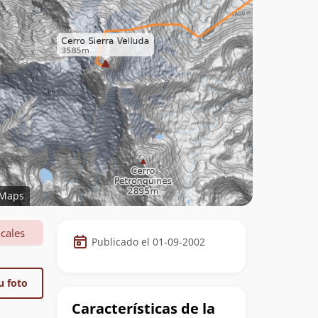
Maps
Datos
cales
Publicado el 01-09-2002
de
la
u foto
cumbre
Características de la