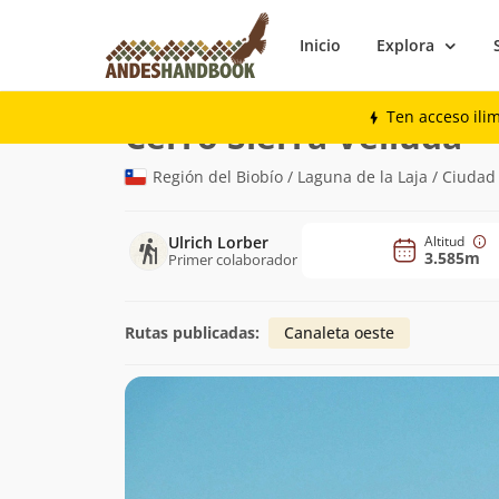
Inicio
Explora
Montaña
Cerro Sierra Velluda
Ten acceso ili
(3.
Cerro Sierra Velluda
Región del Biobío / Laguna de la Laja / Ciudad
Ulrich Lorber
Altitud
3.585m
Primer colaborador
Rutas publicadas:
Canaleta oeste