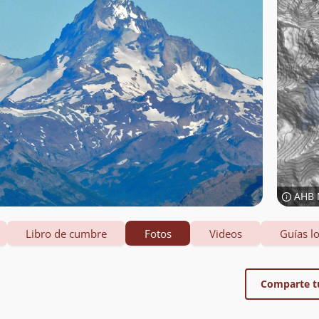
AHB 
Libro de cumbre
Fotos
Videos
Guías lo
Comparte t