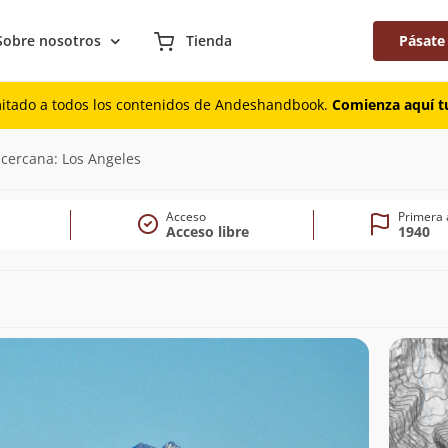
Sobre nosotros
Tienda
Pásate
mitado a todos los contenidos de Andeshandbook.
Comienza aquí tu
585m)
 cercana: Los Angeles
Acceso
Primera 
Acceso libre
1940