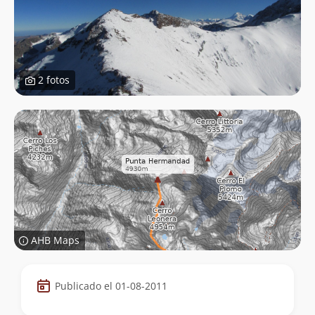
2 fotos
AHB Maps
Datos
Publicado el 01-08-2011
de