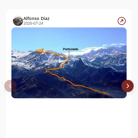
Andres Mc Manus
12/08/20
Alfonso Díaz
Joaquín Metzner
14/03/20
2026-07-24
John Marshall
04/08/19
Manuel Fuentes
04/05/19
Marcos Troncoso Fredes
13/10/18
Jose Norambuena
25/08/18
Juan Carlos Salas Arriagada
12/08/18
José Guridi
05/08/18
Jose Guridi
Sebastian A. Gonzalez O.
27/06/18
Cristián Arriagada
17/06/18
Cesar Roa