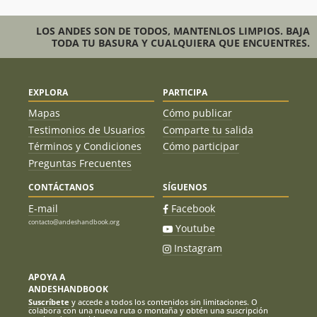
15/04/17
Jorge Benítez
11/03/17
LOS ANDES SON DE TODOS, MANTENLOS LIMPIOS. BAJA
TODA TU BASURA Y CUALQUIERA QUE ENCUENTRES.
Erick Vera
06/11/16
J. Santiago Flores
10/10/16
EXPLORA
PARTICIPA
Matías Silva Castan
Mapas
Cómo publicar
31/07/16
Testimonios de Usuarios
Comparte tu salida
Rodrigo Miranda
30/07/16
Términos y Condiciones
Cómo participar
Preguntas Frecuentes
Maria Jose Urtubia
23/07/16
CONTÁCTANOS
SÍGUENOS
Christian Eduardo Aguilera Vergara
16/07/16
E-mail
Facebook
contacto@andeshandbook.org
Francisco Armijo
09/07/16
Youtube
Instagram
Agustin Ovalle
19/06/16
APOYA A
Trekking Full
01/05/16
ANDESHANDBOOK
Suscríbete
y accede a todos los contenidos sin limitaciones. O
Constanza Peña Von Appen
colabora con una nueva ruta o montaña y obtén una suscripción
02/04/16