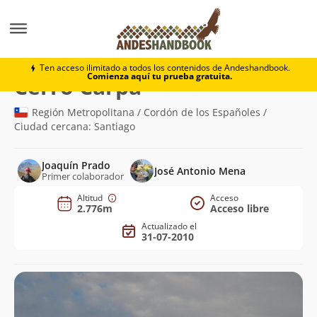
Montaña
Cerro Carpa
Ten acceso ilimitado a todos los contenidos de Andeshandbook.
Comienza aquí tu prueba gratuita.
(2.776m)
Cerro Carpa
Región Metropolitana / Cordón de los Españoles /
Ciudad cercana: Santiago
Joaquín Prado
José Antonio Mena
Primer colaborador
Altitud
Acceso
2.776m
Acceso libre
Actualizado el
31-07-2010