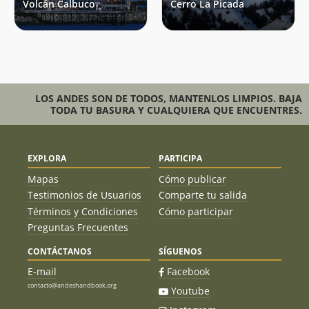
Volcán Calbuco
Cerro La Picada
Christian Franz Cárdenas
25/11/18
Pablo Lloncón
23/11/18
Stephanie Epple
06/11/18
Jorge Torres Araya
20/10/18
LOS ANDES SON DE TODOS, MANTENLOS LIMPIOS. BAJA
Jose Lagos
TODA TU BASURA Y CUALQUIERA QUE ENCUENTRES.
Angel Delgado
Samuel Sanchez
11/10/18
EXPLORA
PARTICIPA
Cristian Cordero Jimenez
25/01/18
Mapas
Cómo publicar
Christian Franz Cárdenas
14/01/18
Testimonios de Usuarios
Comparte tu salida
Términos y Condiciones
Cómo participar
Matúa Vahine Denisse
07/01/18
Preguntas Frecuentes
José Augusto Brunoro Costa
01/01/18
CONTÁCTANOS
SÍGUENOS
E-mail
Facebook
Alexandro Cea
26/12/17
Andrés Costa Núñez
contacto@andeshandbook.org
Youtube