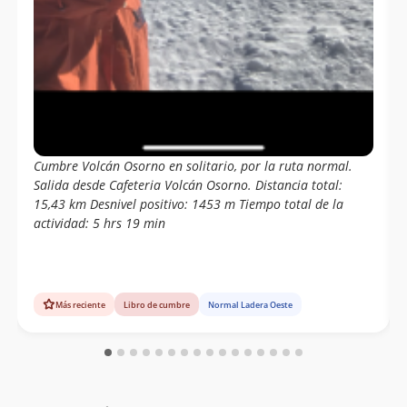
Lautaro Bustamante Jeldres
16/10/20
Stephanie Epple
04/10/20
Maria Cristina Ferrer Tagle
09/02/20
Agustín Denegri Oxley
Diego Kaulen
Juan Andrés Covarrubias Alcalde
Cumbre Volcán Osorno en solitario, por la ruta normal.
Salida desde Cafeteria Volcán Osorno. Distancia total:
Stephanie Epple
06/02/20
15,43 km Desnivel positivo: 1453 m Tiempo total de la
Stephanie Epple
31/01/20
actividad: 5 hrs 19 min
Roberto Martin
12/01/20
Camila Martin
Franklin Hans Salinas Montenegro
Más reciente
Libro de cumbre
Normal Ladera Oeste
11/01/20
Pamela Meza Silva
Ignacio Bielefeldt
01/01/20
Enrique Cruz
14/12/19