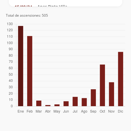
Aner Pinto Villa
15/09/24
Total de ascensiones: 505
Carlos Chacon
27/08/24
Moisés Alfredo Nilo Lagos
19/02/24
Ignacio Sanhueza
03/02/24
Roberto Martin
22/01/24
Gastón Betanzo
15/01/24
Pasquale Marchese
18/12/23
Boris Farias Hunt
10/12/23
Sébastien Fresard
03/12/23
Rudy Matus
25/11/23
Nicolás Mena Reyes
26/07/23
Patricio Jarpa