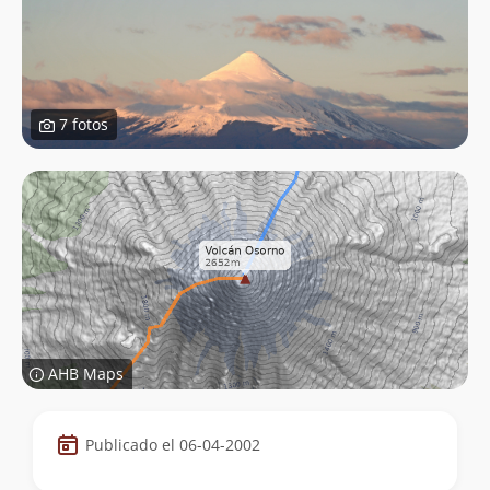
7 fotos
AHB Maps
Datos
Publicado el 06-04-2002
de