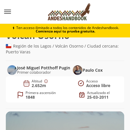
Montaña
Volcán Osorno
Ten acceso ilimitado a todos los contenidos de Andeshandbook.
Comienza aquí tu prueba gratuita.
(2.652m)
Volcán Osorno
Región de los Lagos / Volcán Osorno / Ciudad cercana:
Puerto Varas
José Miguel Potthoff Pugin
Paulo Cox
Primer colaborador
Altitud
Acceso
2.652m
Acceso libre
Primera ascensión
Actualizado el
1848
25-03-2011