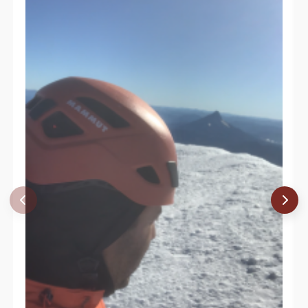
Marcelo Quilaman
01/01/22
Camilo Andrés Mora Hermosilla
15/12/21
Christian Roa
15/12/21
Enrique Haag
19/11/21
Enrique Haag
22/10/21
Felipe Patagon
22/10/21
Nicolas Barria
10/08/21
Agustín Ferrer
08/08/21
Cristián Vásquez
Felipe Andres Cameron Diaz
Antonio J. P. Calderón
22/05/21
Alejandro Izzo
01/11/20
Lautaro Bustamante Jeldres
30/10/20