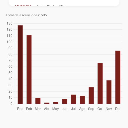
Aner Pinto Villa
15/09/24
Total de ascensiones: 505
Carlos Chacon
27/08/24
Moisés Alfredo Nilo Lagos
19/02/24
Ignacio Sanhueza
03/02/24
Roberto Martin
22/01/24
Gastón Betanzo
15/01/24
Pasquale Marchese
18/12/23
Boris Farias Hunt
10/12/23
Sébastien Fresard
03/12/23
Rudy Matus
25/11/23
Nicolás Mena Reyes
26/07/23
Patricio Jarpa