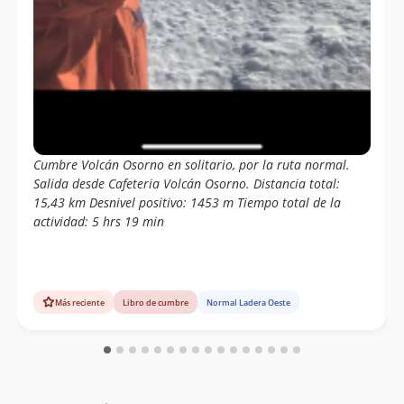
Lautaro Bustamante Jeldres
16/10/20
Stephanie Epple
04/10/20
Maria Cristina Ferrer Tagle
09/02/20
Agustín Denegri Oxley
Diego Kaulen
Juan Andrés Covarrubias Alcalde
Cumbre Volcán Osorno en solitario, por la ruta normal.
Salida desde Cafeteria Volcán Osorno. Distancia total:
Stephanie Epple
06/02/20
15,43 km Desnivel positivo: 1453 m Tiempo total de la
Stephanie Epple
31/01/20
actividad: 5 hrs 19 min
Roberto Martin
12/01/20
Camila Martin
Franklin Hans Salinas Montenegro
Más reciente
Libro de cumbre
Normal Ladera Oeste
11/01/20
Pamela Meza Silva
Ignacio Bielefeldt
01/01/20
Enrique Cruz
14/12/19