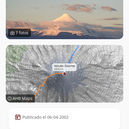
7 fotos
AHB Maps
Datos
Publicado el 06-04-2002
de