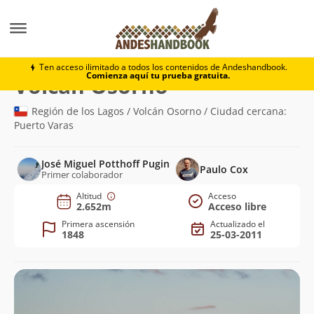
Montaña
Volcán Osorno
Ten acceso ilimitado a todos los contenidos de Andeshandbook.
Comienza aquí tu prueba gratuita.
(2.652m)
Volcán Osorno
Región de los Lagos / Volcán Osorno / Ciudad cercana:
Puerto Varas
José Miguel Potthoff Pugin
Paulo Cox
Primer colaborador
Altitud
Acceso
2.652m
Acceso libre
Primera ascensión
Actualizado el
1848
25-03-2011