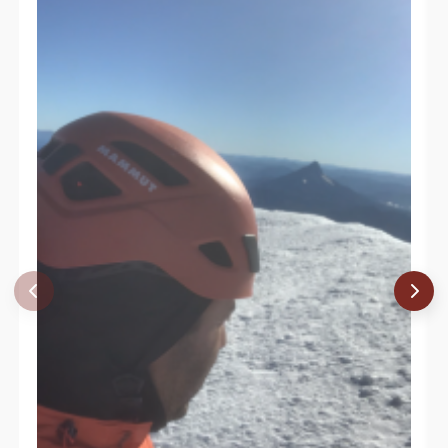
Marcelo Quilaman
01/01/22
Camilo Andrés Mora Hermosilla
15/12/21
Christian Roa
15/12/21
Enrique Haag
19/11/21
Enrique Haag
22/10/21
Felipe Patagon
22/10/21
Nicolas Barria
10/08/21
Agustín Ferrer
08/08/21
Cristián Vásquez
Felipe Andres Cameron Diaz
Antonio J. P. Calderón
22/05/21
Alejandro Izzo
01/11/20
Lautaro Bustamante Jeldres
30/10/20