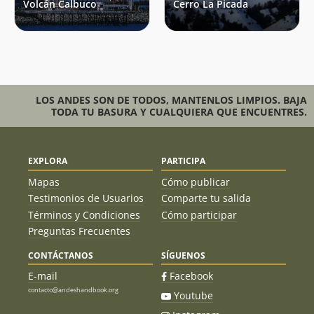
Volcán Calbuco
Cerro La Picada
Christian Franz Cárdenas
25/11/18
Pablo Lloncón
23/11/18
Stephanie Epple
06/11/18
Jorge Torres Araya
20/10/18
LOS ANDES SON DE TODOS, MANTENLOS LIMPIOS. BAJA
Jose Lagos
TODA TU BASURA Y CUALQUIERA QUE ENCUENTRES.
Angel Delgado
Samuel Sanchez
11/10/18
EXPLORA
PARTICIPA
Cristian Cordero Jimenez
25/01/18
Mapas
Cómo publicar
Christian Franz Cárdenas
14/01/18
Testimonios de Usuarios
Comparte tu salida
Términos y Condiciones
Cómo participar
Matúa Vahine Denisse
07/01/18
Preguntas Frecuentes
José Augusto Brunoro Costa
01/01/18
CONTÁCTANOS
SÍGUENOS
E-mail
Facebook
Alexandro Cea
26/12/17
Andrés Costa Núñez
contacto@andeshandbook.org
Youtube