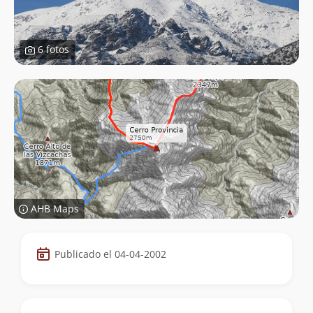
6 fotos
AHB Maps
Datos
Publicado el 04-04-2002
de
la
cumbre