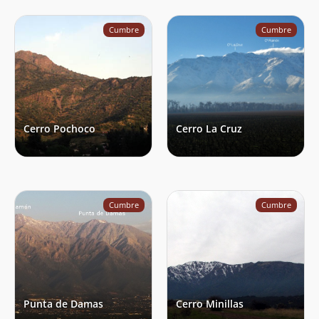
Matias Lopez
21/09/23
Cumbre
Cumbre
Alondra Chamorro Mendoza
16/09/23
Proyecto Cumbres
05/08/23
Proyecto Cumbres
10/07/23
Cerro Pochoco
Cerro La Cruz
Proyecto Cumbres
03/07/23
Matias Arancibia
14/06/23
Andres Vargas
03/06/23
Cumbre
Cumbre
Ariel Nicolas Lopez
28/05/23
Sebastián Piza
27/05/23
Nicolás Toro
14/05/23
Punta de Damas
Cerro Minillas
Erik Sandvig
13/05/23