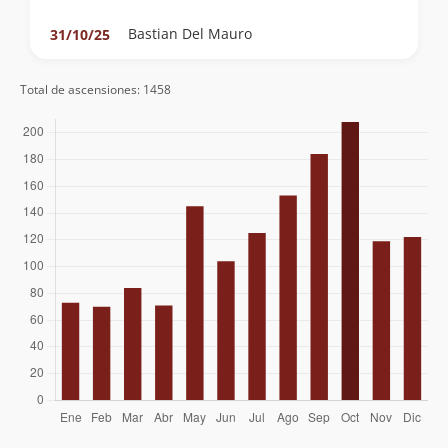
Bastian Del Mauro
31/10/25
Boris Farias Hunt
31/10/25
Total de ascensiones: 1458
José Antonio Mena
26/10/25
Alejandro Castillo
Clemente Baeza
11/10/25
Jose Antonio
04/10/25
John Honeyman
17/08/25
Pilar Basoalto
Luciano Pinto
02/08/25
Carlos Muñoz Salgado
11/07/25
René Pérez Hernández
28/06/25
René Pérez Hernández
10/05/25