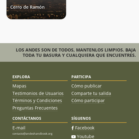
René Pérez Hernández
06/08/22
Cerro de Ramón
Jonathan Oliva
21/07/22
Jaime Palma
16/07/22
René Pérez Hernández
02/07/22
LOS ANDES SON DE TODOS, MANTENLOS LIMPIOS. BAJA
TODA TU BASURA Y CUALQUIERA QUE ENCUENTRES.
Carlos Guerrero
26/06/22
Sebastian Loyola
26/06/22
Camilo Navarrete
EXPLORA
PARTICIPA
Sebastian Ortiz
30/04/22
Mapas
Cómo publicar
Testimonios de Usuarios
Comparte tu salida
Elsbeth König
03/04/22
Términos y Condiciones
Cómo participar
Preguntas Frecuentes
Rodolfo Sepulveda
28/03/22
CONTÁCTANOS
SÍGUENOS
Cristián Gálvez
24/03/22
E-mail
Facebook
René Pérez Hernández
contacto@andeshandbook.org
18/03/22
Youtube