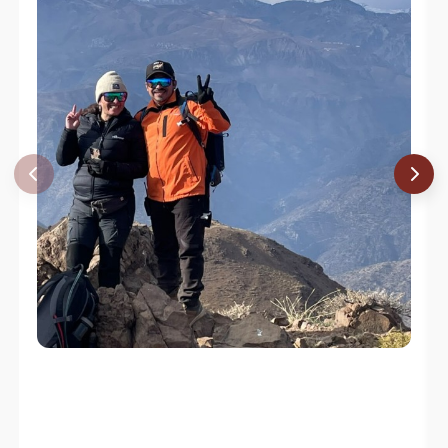
Miguel Hasbun
06/07/24
René Pérez Hernández
03/07/24
David Valdés
11/05/24
Hernán Felipe Núñez Cristi
05/05/24
Hernán Felipe Núñez Cristi
31/03/24
Juan Sebastián Gutiérrez Burgos
13/03/24
Ignacio Sanhueza
Carlos Guerrero
20/01/24
Hernán Felipe Núñez Cristi
30/12/23
Eduardo Muñoz
Sebastián Ruiz-Tagle
06/12/23
René Pérez Hernández
11/11/23
Hernán Felipe Núñez Cristi
11/11/23