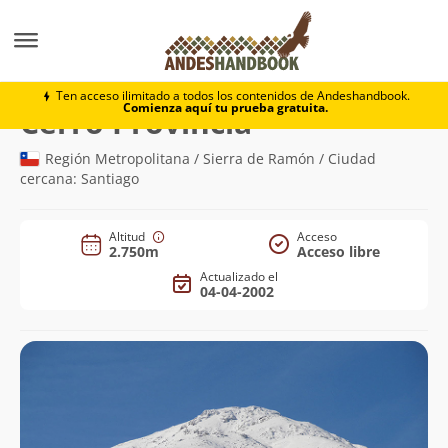
Montaña
Cerro Provincia
Ten acceso ilimitado a todos los contenidos de Andeshandbook.
Comienza aquí tu prueba gratuita.
(2.750m)
Cerro Provincia
Región Metropolitana / Sierra de Ramón / Ciudad
cercana: Santiago
Altitud
Acceso
2.750m
Acceso libre
Actualizado el
04-04-2002