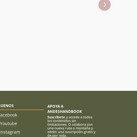
GUENOS
APOYA A
ANDESHANDBOOK
Facebook
Suscríbete
y accede a todos
los contenidos sin
Youtube
limitaciones. O colabora con
una nueva ruta o montaña y
Instagram
obtén una suscripción gratis y
de por vida.