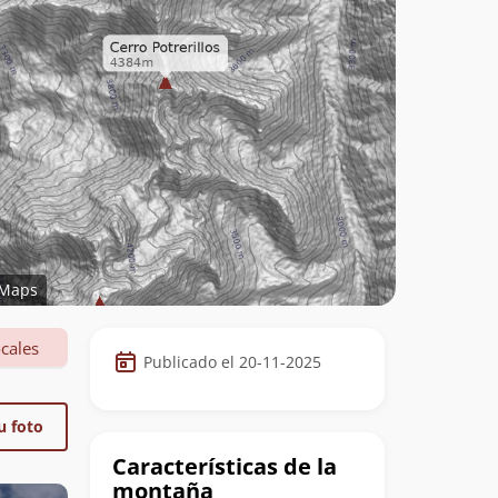
Maps
Datos
cales
Publicado el 20-11-2025
de
la
u foto
cumbre
Características de la
montaña