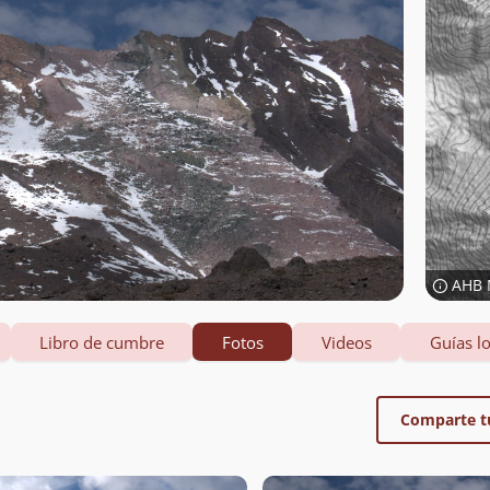
AHB 
Libro de cumbre
Fotos
Videos
Guías lo
Comparte t