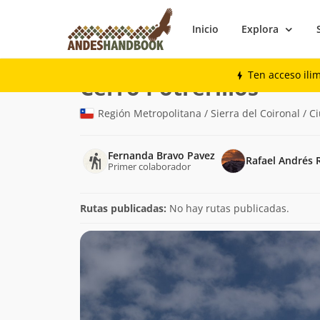
Inicio
Explora
Montaña
Cerro Potrerillos
Ten acceso ili
(4.384m)
Cerro Potrerillos
Región Metropolitana / Sierra del Coironal / C
Fernanda Bravo Pavez
Rafael Andrés 
Primer colaborador
Rutas publicadas:
No hay rutas publicadas.