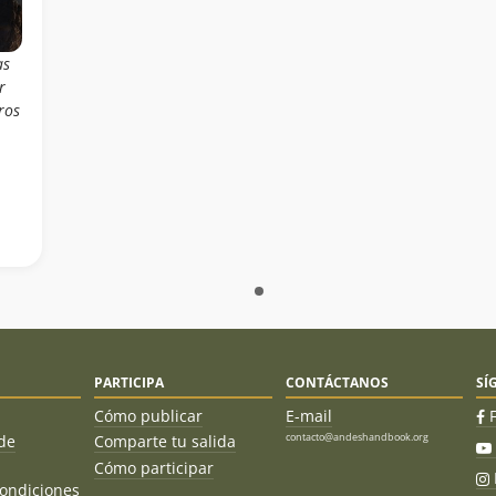
as
r
ros
PARTICIPA
CONTÁCTANOS
SÍ
Cómo publicar
E-mail
contacto@andeshandbook.org
de
Comparte tu salida
Cómo participar
ondiciones