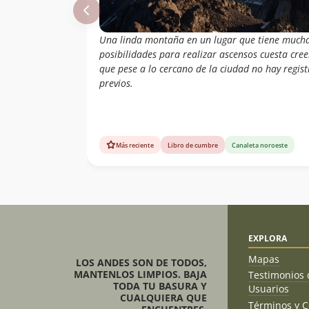
Una linda montaña en un lugar que tiene much
posibilidades para realizar ascensos cuesta cree
que pese a lo cercano de la ciudad no hay regist
previos.
Más reciente
Libro de cumbre
Canaleta noroeste
EXPLORA
Mapas
LOS ANDES SON DE TODOS,
MANTENLOS LIMPIOS. BAJA
Testimonios 
TODA TU BASURA Y
Usuarios
CUALQUIERA QUE
Términos y C