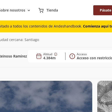
Sobre nosotros
Tienda
Pásate
mitado a todos los contenidos de Andeshandbook.
Comienza aquí tu
iudad cercana: Santiago
Altitud
Acceso
Reinoso Ramírez
4.384m
Acceso con restricci