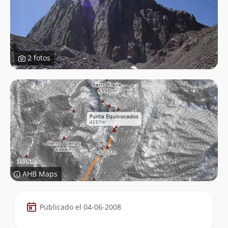
2 fotos
AHB Maps
Datos
Publicado el 04-06-2008
de