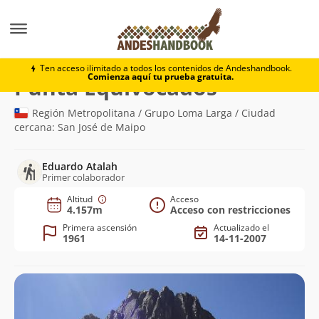
Montaña
Punta Equivocados
Ten acceso ilimitado a todos los contenidos de Andeshandbook.
Comienza aquí tu prueba gratuita.
(4.157m)
Punta Equivocados
Región Metropolitana / Grupo Loma Larga / Ciudad
cercana: San José de Maipo
Eduardo Atalah
Primer colaborador
Altitud
Acceso
4.157m
Acceso con restricciones
Primera ascensión
Actualizado el
1961
14-11-2007