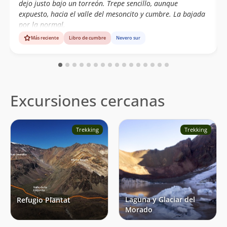
dejo justo bajo un torreón. Trepe sencillo, aunque
expuesto, hacia el valle del mesoncito y cumbre. La bajada
por la normal.
Más reciente
Libro de cumbre
Nevero sur
Excursiones cercanas
Trekking
Trekking
Laguna y Glaciar del
Refugio Plantat
Morado