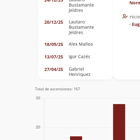
Nor
Bustamante
Jeldres
Hici
Lautaro
20/12/25
∙
Eug
Bustamante
Jeldres
Alex Mallea
18/09/25
Igor Cazés
13/07/25
Gabriel
27/04/25
Henriquez
Nelson
08/03/25
Total de ascensiones: 167
Quinzacara
Jose Matta
11/01/25
Gabriel
11/01/25
Henriquez
Jaime Guichacoy
09/11/24