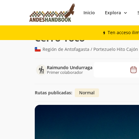
Inicio
Explora
Montaña
Cerro Toco
Ten acceso ili
(5.604m)
Cerro Toco
Región de Antofagasta / Portezuelo Hito Cajó
Raimundo Undurraga
Primer colaborador
Rutas publicadas:
Normal