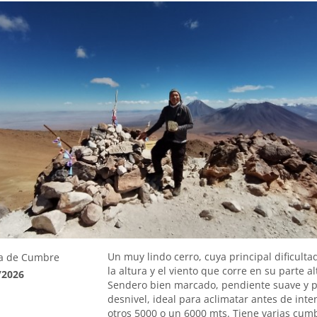
Un muy lindo cerro, cuya principal dificulta
a de Cumbre
la altura y el viento que corre en su parte al
/2026
Sendero bien marcado, pendiente suave y 
desnivel, ideal para aclimatar antes de inte
otros 5000 o un 6000 mts. Tiene varias cum