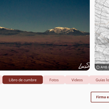
AHB 
Libro de cumbre
Fotos
Videos
Guías lo
Firma el