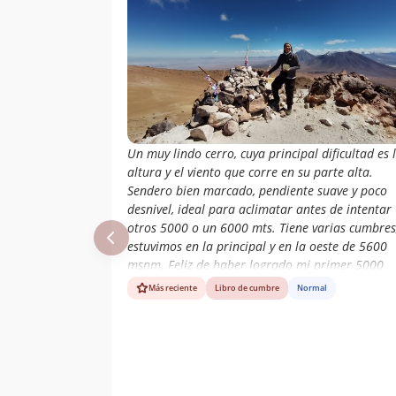
19/12/21
Campos
Titan Yañez
16/12/21
Polidori
Ignacio Figueroa
04/11/21
San Martín
Rudy Matus
03/11/21
Un muy lindo cerro, cuya principal dificultad es 
altura y el viento que corre en su parte alta.
Erick Vera
27/08/21
Sendero bien marcado, pendiente suave y poco
desnivel, ideal para aclimatar antes de intentar
Erick Vera
27/08/21
otros 5000 o un 6000 mts. Tiene varias cumbres
estuvimos en la principal y en la oeste de 5600
Felipe Valdes
17/07/21
msnm. Feliz de haber logrado mi primer 5000
mts!!!!
Monica Vicens
12/01/21
Más reciente
Libro de cumbre
Normal
Carmen Nabalón
22/09/19
Juan Daniel
21/04/19
Orellana Gaete