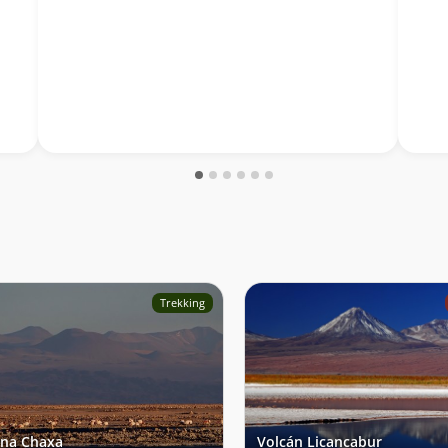
Trekking
na Chaxa
Volcán Licancabur