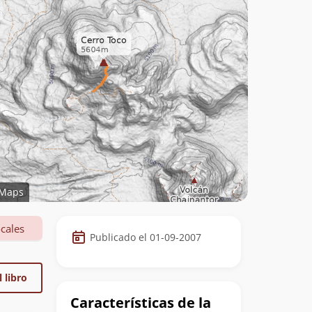
Maps
Datos
cales
Publicado el 01-09-2007
de
la
 libro
cumbre
Características de la