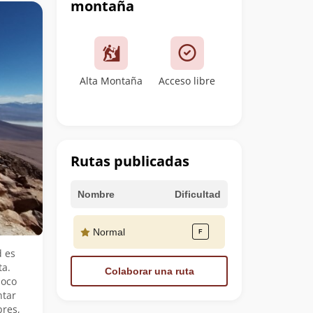
montaña
Alta Montaña
Acceso libre
Rutas publicadas
Nombre
Dificultad
Normal
d es
ta.
Colaborar una ruta
poco
ntar
bres,