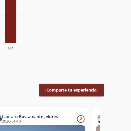
¡Comparte tu experiencia!
Lautaro Bustamante Jeldres
Lautaro Bus
2026-01-10
2026-01-02