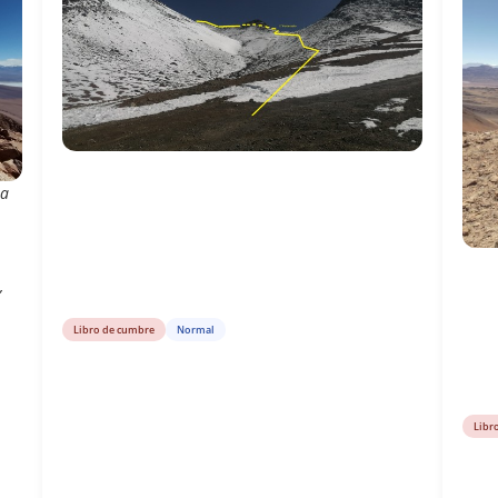
la
,
Libro de cumbre
Normal
Libr