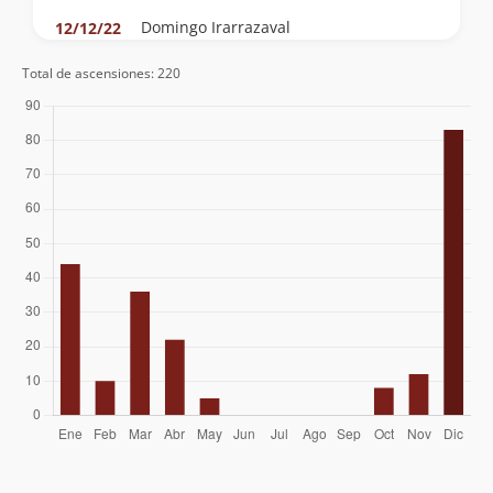
Domingo Irarrazaval
12/12/22
Diego Guzmán
11/12/22
Total de ascensiones: 220
Agustín Ferrer
05/12/21
Fernando Quilodran
Carlos Urzua
Jonathan Contreras
29/11/21
Camilo Silva
20/11/21
Pamela Meza Silva
17/01/21
Franklin Hans Salinas Montenegro
Víctor Bignon Castillo
23/02/20
Roberto Manieu Arenas
Diego Cordovez Holley
Gladys Gonzalez
07/12/19
Franklin Hans Salinas Montenegro
31/03/19
Eduardo Leiva Pinto