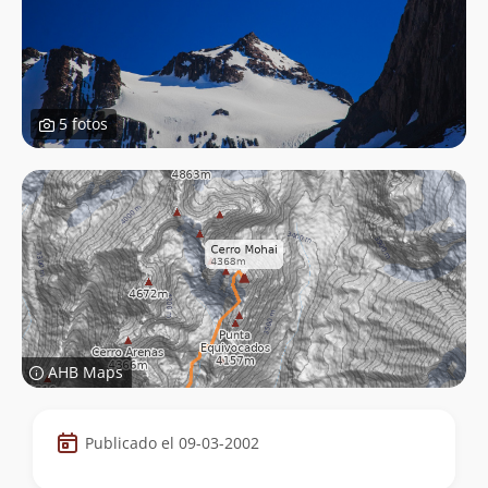
5 fotos
AHB Maps
Datos
Publicado el 09-03-2002
de