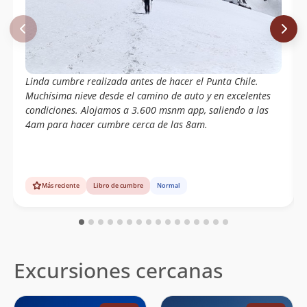
Jose Guridi
13/12/15
Magdalena Fernandez Perez
David Valdés
13/12/15
Sergio Larrondo
Claudio Rosas
Agustin Ferrer
Linda cumbre realizada antes de hacer el Punta Chile.
Alberto Ugalde
Muchísima nieve desde el camino de auto y en excelentes
condiciones. Alojamos a 3.600 msnm app, saliendo a las
Luis Ignacio Salazar Vargas
15/03/15
4am para hacer cumbre cerca de las 8am.
Oliver Francisco Bravo
Mario Arias
Jose Andres Mosre
Domingo Lama
21/12/14
Daniela Quiroz Olguín
Más reciente
Libro de cumbre
Normal
Aldo Caneo
Francisca Saavedra
Natalia Bugedo
Sergio Alejandro Larrondo Castro
Claudio Rosas
Diego Andrés Ibaceta Ulloa
Excursiones cercanas
Alejandro Lara Cifuentes
21/03/14