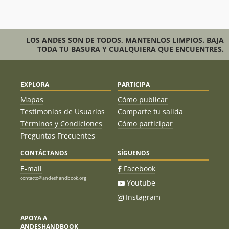
Claudio Yàñez P., Christian Angelini C.,
27/03/11
Guillermo Palma D.
Daniel Bastias Campos
02/05/10
LOS ANDES SON DE TODOS, MANTENLOS LIMPIOS. BAJA
TODA TU BASURA Y CUALQUIERA QUE ENCUENTRES.
Sergio Infante
27/12/09
Paula Salgado
27/12/08
EXPLORA
PARTICIPA
Arne Dettmann
20/04/08
Mapas
Cómo publicar
Hector Millar
22/03/08
Testimonios de Usuarios
Comparte tu salida
Términos y Condiciones
Cómo participar
Carlos Hübner
22/03/08
Preguntas Frecuentes
Sven Gleisner
04/03/08
CONTÁCTANOS
SÍGUENOS
Elias Lira
E-mail
Facebook
Cesar Medina - Patricio Montes.
18/03/07
contacto@andeshandbook.org
Youtube
Instagram
Alejandro Lifschitz
27/01/07
Fernando Fainberg
APOYA A
ANDESHANDBOOK
Felipe Recart
21/01/07