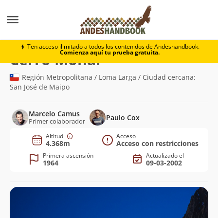
Montaña
Cerro Mohai
Ten acceso ilimitado a todos los contenidos de Andeshandbook.
Comienza aquí tu prueba gratuita.
(4.368m)
Cerro Mohai
Región Metropolitana / Loma Larga / Ciudad cercana:
San José de Maipo
Marcelo Camus
Paulo Cox
Primer colaborador
Altitud
Acceso
4.368m
Acceso con restricciones
Primera ascensión
Actualizado el
1964
09-03-2002