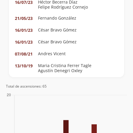
Héctor Becerra Díaz
16/07/23
Felipe Rodríguez Cornejo
Fernando González
21/05/23
César Bravo Gómez
16/01/23
César Bravo Gómez
16/01/23
Andres Vicent
07/08/21
Maria Cristina Ferrer Tagle
13/10/19
Agustín Denegri Oxley
Angelica Tambley
31/03/19
Total de ascensiones: 65
Andrés Vicent
Jorge Cofré
03/11/18
Francisco Castro Olguin
Maria Cristina Ferrer Tagle
28/10/18
Agustín Denegri Oxley
Cecilia Cortes Berrios
07/06/15