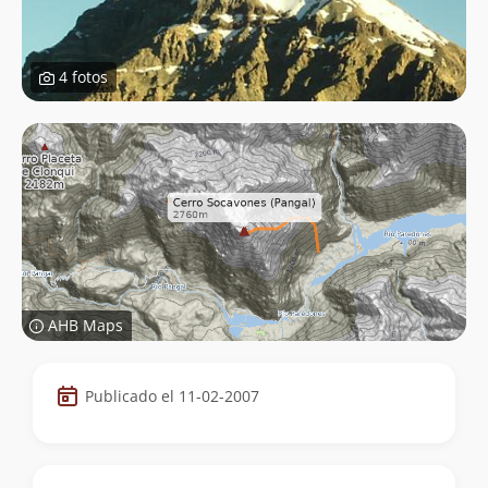
4 fotos
AHB Maps
Datos
Publicado el 11-02-2007
de
la
cumbre