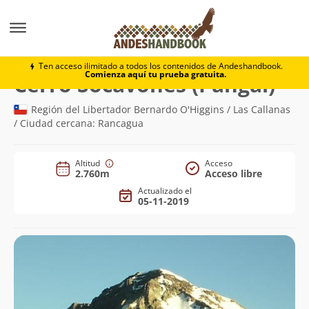
Montaña
Cerro Socavones (Pangal)
Ten acceso ilimitado a todos los contenidos de Andeshandbook.
Comienza aquí tu prueba gratuita.
(2.76
Cerro Socavones (Pangal)
Región del Libertador Bernardo O'Higgins / Las Callanas
/ Ciudad cercana: Rancagua
Altitud
Acceso
2.760m
Acceso libre
Actualizado el
05-11-2019