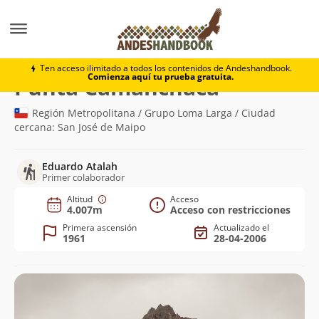
Montaña
Punta Camanchaca
Ten acceso ilimitado a todos los contenidos de Andeshandbook.
Comienza aquí tu prueba gratuita.
(4.007m)
Punta Camanchaca
Región Metropolitana / Grupo Loma Larga / Ciudad
cercana: San José de Maipo
Eduardo Atalah
Primer colaborador
Altitud
Acceso
4.007m
Acceso con restricciones
Primera ascensión
Actualizado el
1961
28-04-2006