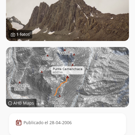
1 fotos
AHB Maps
Datos
Publicado el 28-04-2006
de