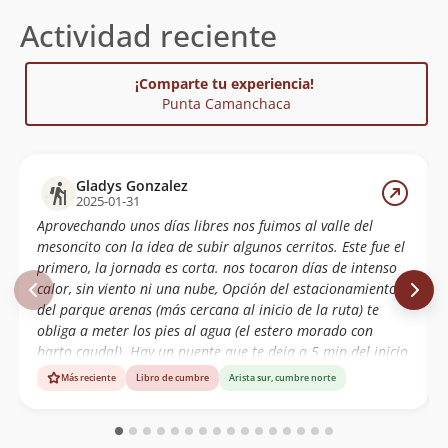
Actividad reciente
¡Comparte tu experiencia!
Punta Camanchaca
Gladys Gonzalez
2025-01-31
Aprovechando unos días libres nos fuimos al valle del
mesoncito con la idea de subir algunos cerritos. Este fue el
primero, la jornada es corta. nos tocaron días de intenso
calor, sin viento ni una nube, Opción del estacionamiento
del parque arenas (más cercana al inicio de la ruta) te
obliga a meter los pies al agua (el estero morado con
harto caudal). Hay un puente que te deja a 5 min del inicio
de la subida, pero tiene reja y candado... otra opción es
Más reciente
Libro de cumbre
Arista sur, cumbre norte
cruzarlo mucho antes, por unos puentes de roca. En este
caso, conviene estacionar más abajo en el camino frente a
las vegas. Cerro muy entretenido, harta caída de piedras.