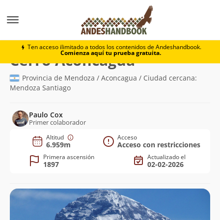
Montaña
Cerro Aconcagua
Ten acceso ilimitado a todos los contenidos de Andeshandbook.
Comienza aquí tu prueba gratuita.
(6.959m)
Cerro Aconcagua
Provincia de Mendoza / Aconcagua / Ciudad cercana:
Mendoza Santiago
Paulo Cox
Primer colaborador
Altitud
Acceso
6.959m
Acceso con restricciones
Primera ascensión
Actualizado el
1897
02-02-2026