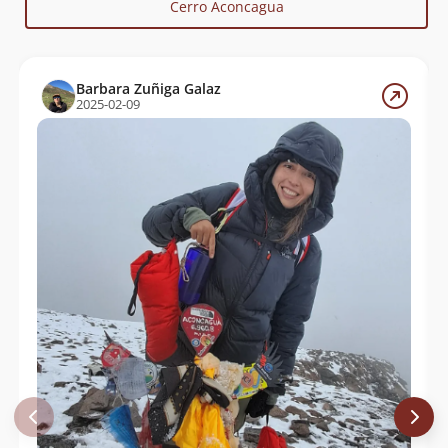
Cerro Aconcagua
Diego Kaulen
Juan Andrés Covarrubias Alcalde
Sven Gleisner
Andrea Garrido
Barbara Zuñiga Galaz
Juan Andrés Covarrubias Alcalde
16/01/17
2025-02-09
Ibon Esteban
07/01/17
Daniela Toro
15/02/16
Felipe Villegas Castillo
Cristóbal Mackenzie
05/02/16
Domingo Lama
David Ferreira
22/01/16
Rodrigo Irarrazaval
07/02/15
Felipe Olea
Ernesto Olivares Miranda
Sebastian Juri
11/01/15
Thomas Schmidt
29/01/14