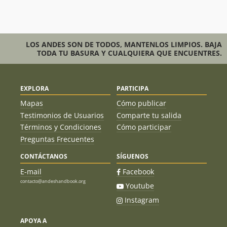
Mario Monardes
27/02/08
Mariana Vivas
20/02/08
LOS ANDES SON DE TODOS, MANTENLOS LIMPIOS. BAJA
TODA TU BASURA Y CUALQUIERA QUE ENCUENTRES.
Edgar Betancourth, Edgar Rivera
16/02/08
Rodrigo Vivanco
23/01/08
EXPLORA
PARTICIPA
Luis Vaccaro
06/01/08
Mapas
Cómo publicar
Testimonios de Usuarios
Comparte tu salida
Rui Rech
15/12/07
Términos y Condiciones
Cómo participar
Preguntas Frecuentes
Andrea Dominguez, Jose Tomas Bravo,
27/01/07
Rodrigo Irarrazaval, Juan Manuel Santa
CONTÁCTANOS
SÍGUENOS
Cruz
E-mail
Facebook
Francisco Bilbao
15/01/07
contacto@andeshandbook.org
Youtube
Andrés Martínez Montes
15/01/07
Instagram
Cristian Vásquez
12/01/07
APOYA A
Rodrigo Echeverria