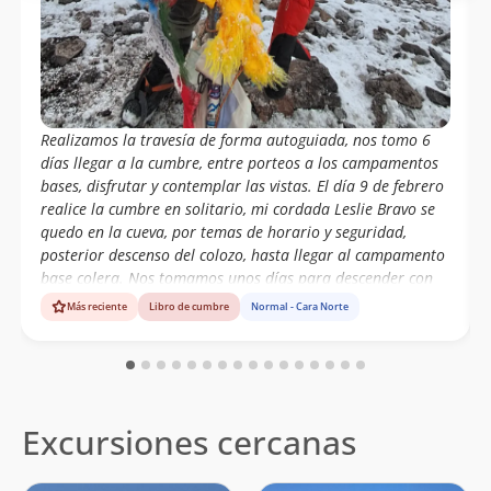
Tomás Van Wersch
05/01/14
Gonzalo Van Wersch
Sebas Rosas
15/01/13
Raúl Barros
03/01/13
Realizamos la travesía de forma autoguiada, nos tomo 6
días llegar a la cumbre, entre porteos a los campamentos
Michael Dumke
08/03/12
bases, disfrutar y contemplar las vistas. El día 9 de febrero
realice la cumbre en solitario, mi cordada Leslie Bravo se
Gabriel Figueroa Benavides, Gonzalo
19/02/12
quedo en la cueva, por temas de horario y seguridad,
Valenzuela Vidal
posterior descenso del colozo, hasta llegar al campamento
base colera. Nos tomamos unos días para descender con
Ivar Lemus, Angel Aguirre, Claudio
14/02/12
Aguirre, Carlos Ahumada, Alex Ojeda,
toda la calma, estuvimos en total 11 días en el parque,
Más reciente
Libro de cumbre
Normal - Cara Norte
Cristobal Aguirre
tomando mates, con el corazón rebozante de alegría.
Sergio Vergara Gallo, Karen Vergara
13/01/12
Llanos, Alejandro Millan
Alvaro Bustos
11/01/12
Excursiones cercanas
Carlos Fouilloux
23/01/11