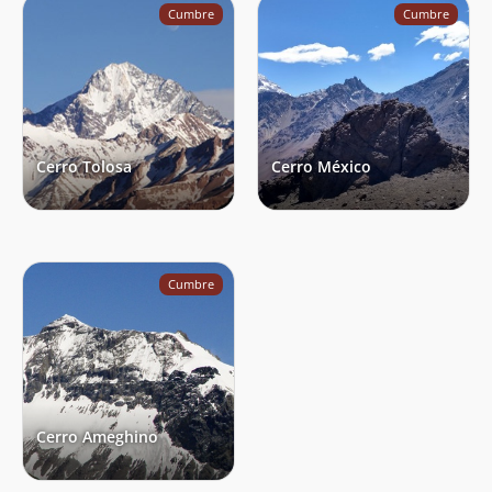
Christian Corssen
13/01/11
Cumbre
Cumbre
Pablo Wenborne
Beatriz Andrea Delgado Fonfach
15/02/10
Seba's Mosna
10/02/10
Eugenio Bret
20/01/10
Cerro Tolosa
Cerro México
Gonzalo Sayavedra
Juan Agustin Rodriguez
14/01/10
Rodrigo Vivanco
15/03/09
Cumbre
Agustín Denegri Oxley
28/01/09
Diego Benitez
Expedición Vtr, Chile
25/01/09
Gerardo Aguirre Ojeda, Angel Aguirre
16/01/09
Ojeda, Claudio Aguirre Aguirre, Ivar
Cerro Ameghino
Alfonso Lemus
Carlos Sabbione
12/01/09