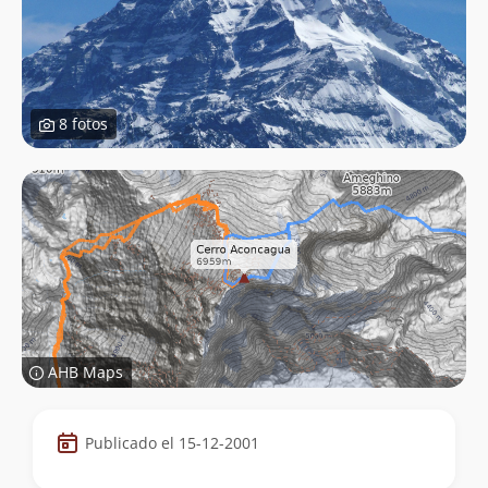
8 fotos
AHB Maps
Datos
Publicado el 15-12-2001
de