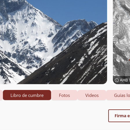
AHB 
Libro de cumbre
Fotos
Videos
Guías lo
Firma el