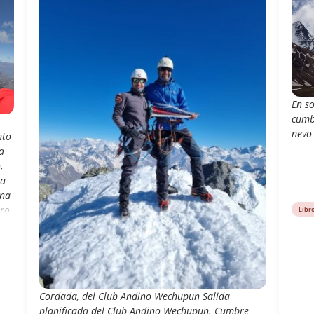
En so
cumb
nevo 
nto
a
,
ia
una
ero
Libr
ue
Cordada, del Club Andino Wechupun Salida
planificada del Club Andino Wechupun. Cumbre