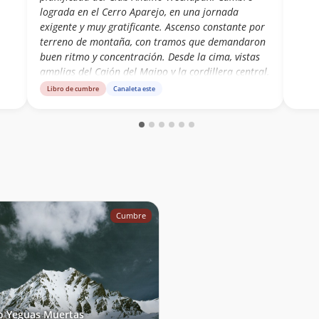
lograda en el Cerro Aparejo, en una jornada
exigente y muy gratificante. Ascenso constante por
terreno de montaña, con tramos que demandaron
buen ritmo y concentración. Desde la cima, vistas
amplias del Cajón del Maipo y la cordillera central,
recordando que el esfuerzo sostenido siempre
Libro de cumbre
Canaleta este
encuentra recompensa en lo alto.
Cumbre
o Yeguas Muertas