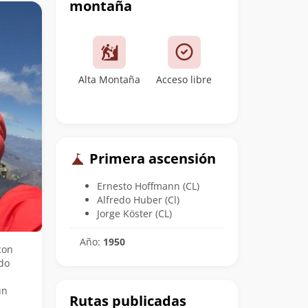
montaña
Alta Montaña
Acceso libre
Primera ascensión
Ernesto Hoffmann (CL)
Alfredo Huber (Cl)
Jorge Köster (CL)
Año:
1950
con
do
un
Rutas publicadas
,