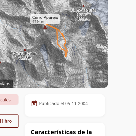
Maps
Datos
cales
Publicado el 05-11-2004
de
la
 libro
cumbre
Características de la