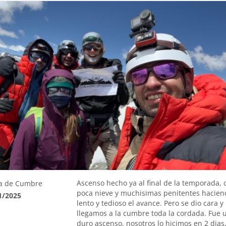
Ascenso hecho ya al final de la temporada, 
a de Cumbre
poca nieve y muchisimas penitentes hacien
1/2025
lento y tedioso el avance. Pero se dio cara y
llegamos a la cumbre toda la cordada. Fue 
duro ascenso, nosotros lo hicimos en 2 dias