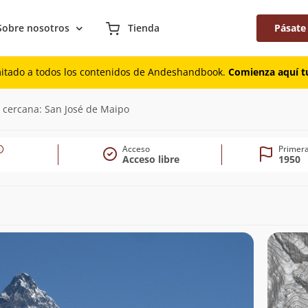
Sobre nosotros
Tienda
Pásate
mitado a todos los contenidos de Andeshandbook.
Comienza aquí tu
d cercana: San José de Maipo
Acceso
Primera
Acceso libre
1950