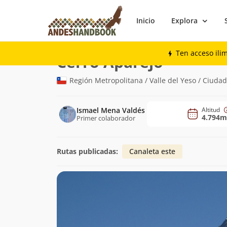
Inicio
Explora
Montaña
Cerro Aparejo
Ten acceso ili
(4.794m)
Cerro Aparejo
Región Metropolitana / Valle del Yeso / Ciuda
Ismael Mena Valdés
Altitud
4.794m
Primer colaborador
Rutas publicadas:
Canaleta este