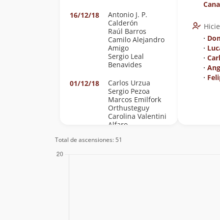
Cana
Antonio J. P.
16/12/18
Calderón
Hici
Raúl Barros
∙
Dom
Camilo Alejandro
Amigo
∙
Luc
Sergio Leal
∙
Car
Benavides
∙
Ang
∙
Fel
Carlos Urzua
01/12/18
Sergio Pezoa
Marcos Emilfork
Orthusteguy
Carolina Valentini
Alfaro
Total de ascensiones: 51
Vincent Griffon
24/09/17
Luis Videla
06/11/16
David Ferreira
09/10/16
Pablo Cea
09/10/16