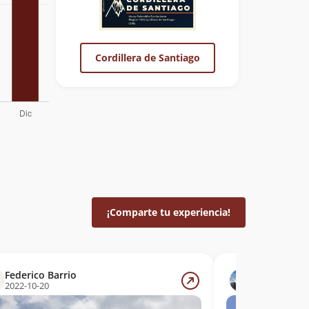
Cordillera de Santiago
¡Comparte tu experiencia!
Federico Barrio
Guillermo 
2022-10-20
2022-10-16