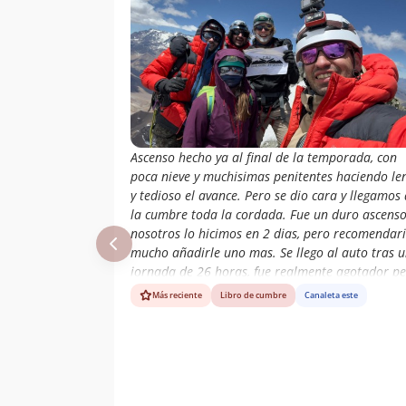
Ascenso hecho ya al final de la temporada, con
poca nieve y muchisimas penitentes haciendo le
y tedioso el avance. Pero se dio cara y llegamos 
la cumbre toda la cordada. Fue un duro ascenso
nosotros lo hicimos en 2 dias, pero recomendar
mucho añadirle uno mas. Se llego al auto tras 
jornada de 26 horas, fue realmente agotador p
valio la pena el azote!! El cerro es una belleza, f
Más reciente
Libro de cumbre
Canaleta este
un privilegio poder visitiarlo y mas aun, pisar su
cumbre!!