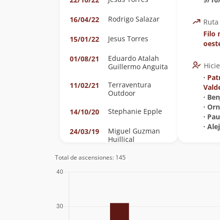
Rodrigo Salazar
16/04/22
Ruta
Filo 
Jesus Torres
15/01/22
oest
Eduardo Atalah
01/08/21
Hici
Guillermo Anguita
∙
Pat
Terraventura
11/02/21
Vald
Outdoor
∙ Be
∙ Or
Stephanie Epple
14/10/20
∙ Pa
∙ Al
Miguel Guzman
24/03/19
Huillical
Sebastian Caro
Total de ascensiones: 145
15/09/18
Saavedra
Enrique Cruz
15/09/18
Montserrat Lara
Sutulov
Cristopher Del
08/07/18