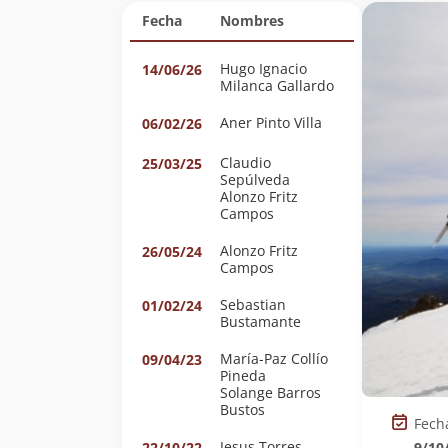
Fecha
Nombres
Hugo Ignacio
14/06/26
Milanca Gallardo
Aner Pinto Villa
06/02/26
Claudio
25/03/25
Sepúlveda
Alonzo Fritz
Campos
Alonzo Fritz
26/05/24
Campos
Sebastian
01/02/24
Bustamante
María-Paz Collío
09/04/23
Pineda
Solange Barros
Bustos
Fech
Jesus Torres
9/10
22/10/22