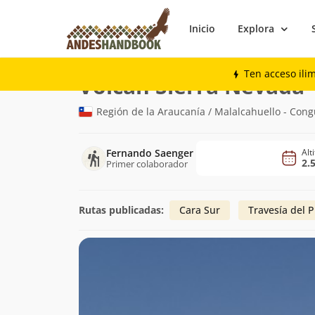
Inicio
Explora
Montaña
Volcán Sierra Nevada
Ten acceso ili
(
Volcán Sierra Nevada
Región de la Araucanía / Malalcahuello - Congu
Fernando Saenger
Alt
2.
Primer colaborador
Rutas publicadas:
Cara Sur
Travesía del 