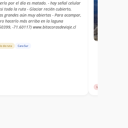
erlo por el día es matado. - hay señal celular
si toda la ruta - Glaciar recién cubierto,
tas grandes aún muy abiertas - Para acampar,
ero hacerlo más arriba en la laguna
.60399, -71.60117) www.bitacorasdeviaje.cl
do de ruta
Cara Sur
Libro de cumbre
Car