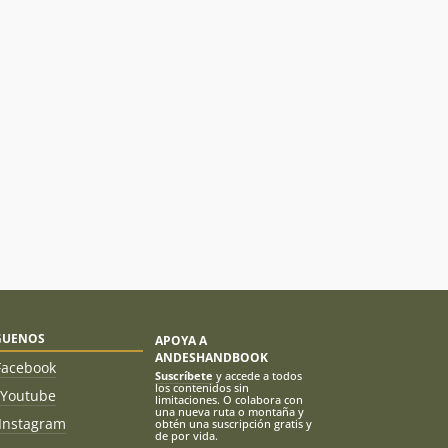
GUENOS
APOYA A
ANDESHANDBOOK
Facebook
Suscríbete
y accede a todos
los contenidos sin
Youtube
limitaciones. O colabora con
una nueva ruta o montaña y
Instagram
obtén una suscripción gratis y
de por vida.