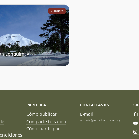
Cumbre
án Lonquimay
PARTICIPA
CONTÁCTANOS
SÍ
Cómo publicar
E-mail
contacto@andeshandbook.org
de
Comparte tu salida
Cómo participar
ondiciones