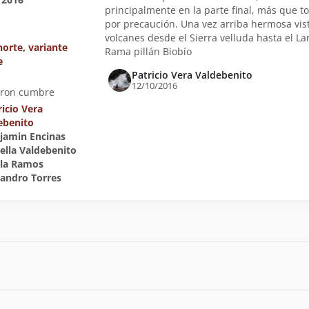
principalmente en la parte final, más que t
por precaución. Una vez arriba hermosa vis
volcanes desde el Sierra velluda hasta el La
norte, variante
Rama pillán Biobío
e
Patricio Vera Valdebenito
12/10/2016
eron cumbre
ricio Vera
ebenito
njamin Encinas
nella Valdebenito
ula Ramos
ejandro Torres