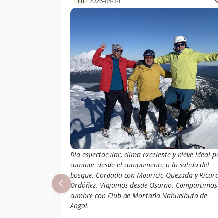
2026-06-14
Naio Pardo Leiva
21/02/14
Luis Ignacio
13/02/14
Salazar Vargas
Oliver Francisco
Bravo
Diego Andrés
Ibaceta Ulloa
Daniela Quiroz
Olguín
Mario Arias
Edgardo Duarte
02/11/13
Jorquera
Claudio
20/01/13
Sepulveda,
Día espectacular, clima excelente y nieve ideal p
Patricio Jimenez
caminar desde el campamento a la salida del
Erick Gonzalo
28/10/12
bosque. Cordada con Mauricio Quezada y Ricar
Troncoso Villa
Ordóñez. Viajamos desde Osorno. Compartimos
cumbre con Club de Montaña Nahuelbuta de
Daniel Boizier,
26/04/12
Ángol.
Juan C Reyes