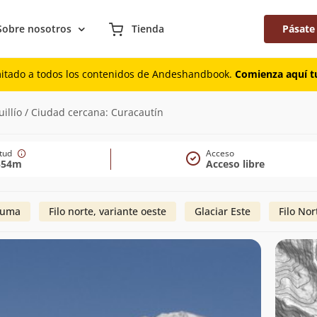
Sobre nosotros
Tienda
Pásate
mitado a todos los contenidos de Andeshandbook.
Comienza aquí tu
2.554m)
illío / Ciudad cercana: Curacautín
itud
Acceso
554m
Acceso libre
Puma
Filo norte, variante oeste
Glaciar Este
Filo Nor