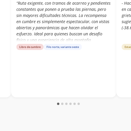
“Ruta exigente, con tramos de acarreo y pendientes
- Hac
constantes que ponen a prueba las piernas, pero
en ca
sin mayores dificultades técnicas. La recompensa
grie
en cumbre es simplemente espectacular, con vistas
sugi
abiertas y panorámicas que hacen olvidar el
(-38
esfuerzo. Ideal para quienes buscan un desafío
físico y una experiencia de alta montaña
inolvidable.” Cordada: Aner Pinto y Jessica Campos
Libro de cumbre
Filo norte, variante oeste
Esta
Ormeño.