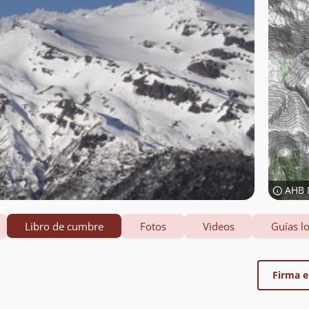
AHB 
Libro de cumbre
Fotos
Videos
Guías lo
Firma el