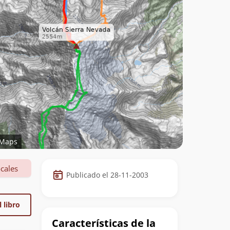
Maps
Datos
cales
Publicado el 28-11-2003
de
la
 libro
cumbre
Características de la