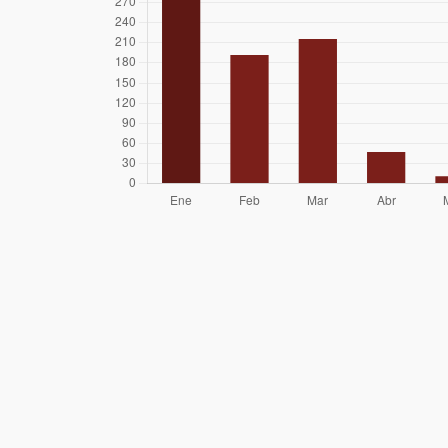
Lorenzo Iglesias
Sergio Pinedo
Hugo Martínez
22/10/25
Tomás Vigouroux
12/04/25
Francisco
06/03/25
Molinari
René Pérez
02/03/25
Hernández
Fernando
23/02/25
González
Claudio Maureira
22/02/25
Oscar Reinoso
Mayra Ramirez
02/02/25
Beatriz Rey
01/02/25
Nicolas Toledo
19/01/25