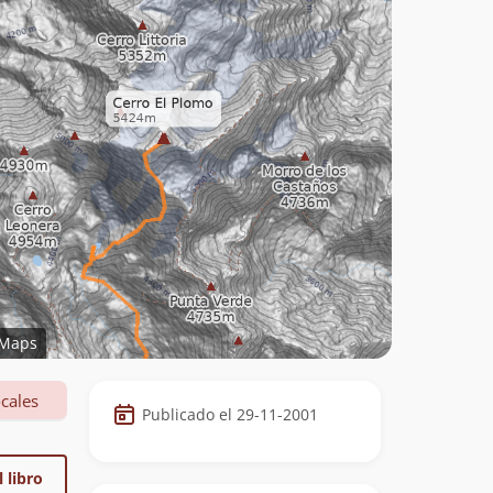
Maps
Datos
cales
Publicado el 29-11-2001
de
la
 libro