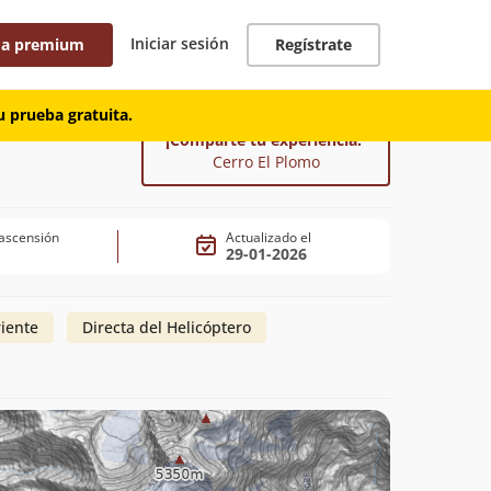
Iniciar sesión
 a premium
Regístrate
 prueba gratuita.
¡Comparte tu experiencia!
Cerro El Plomo
ascensión
Actualizado el
29-01-2026
riente
Directa del Helicóptero