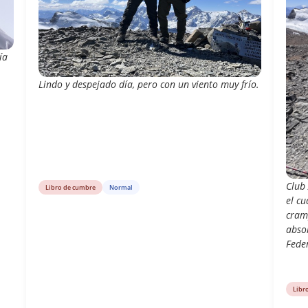
ía
Lindo y despejado día, pero con un viento muy frío.
Club
Libro de cumbre
Normal
el cu
cramp
abso
Feder
Libr