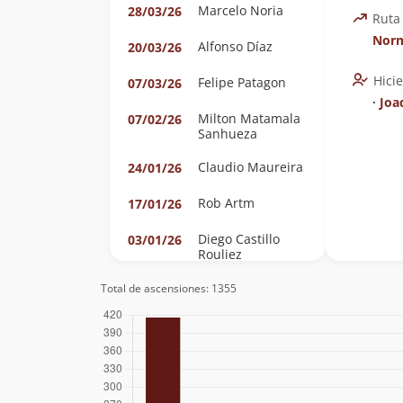
Marcelo Noria
28/03/26
Ruta
Nor
Alfonso Díaz
20/03/26
Hici
Felipe Patagon
07/03/26
∙
Joa
Milton Matamala
07/02/26
Sanhueza
Claudio Maureira
24/01/26
Rob Artm
17/01/26
Diego Castillo
03/01/26
Rouliez
Nicolás Berríos
03/01/26
Total de ascensiones: 1355
González
Álvaro Vivanco
03/01/26
Manuel Vivanco
Gabriel Orellana
28/12/25
Velásquez