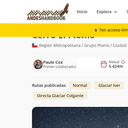
Inicio
Explora
Montaña
Cerro El Plomo
Ten acceso ili
(5.424m)
Cerro El Plomo
Región Metropolitana / Grupo Plomo / Ciudad 
Paulo Cox
Altitud
5.424m
Primer colaborador
Rutas publicadas:
Normal
Glaciar Iver
Directa Glaciar Colgante