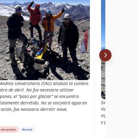
 Andino Universitario (CAU) alcanza la cumbre
atro de abril. No fue necesario utilizar
ones, el "paso por glaciar" se encuentra
Excelentes jornada
lutamente derretido. No se encontró agua en
Valle Nevado con un
ación, fue necesario derretir nieve.
espectacular con la
y glaciar Juncal es
o de cumbre
Normal