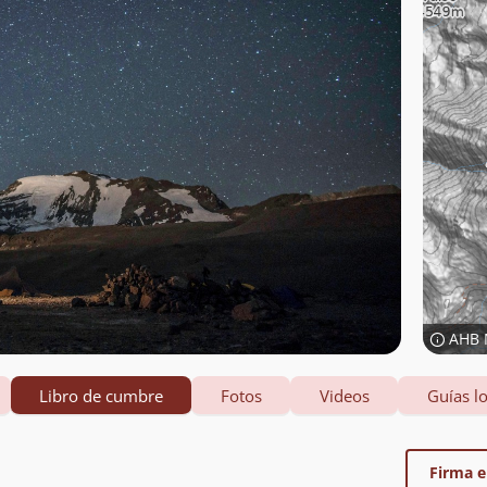
AHB 
Libro de cumbre
Fotos
Videos
Guías lo
Firma el