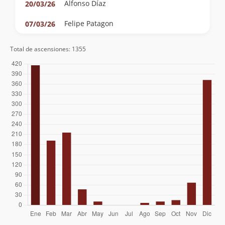
Alfonso Díaz
20/03/26
Felipe Patagon
07/03/26
Milton Matamala Sanhueza
07/02/26
Total de ascensiones: 1355
Claudio Maureira
24/01/26
Rob Artm
17/01/26
Diego Castillo Rouliez
03/01/26
Nicolás Berríos González
03/01/26
Álvaro Vivanco
03/01/26
Manuel Vivanco
Gabriel Orellana Velásquez
28/12/25
Lorenzo Iglesias
Sergio Pinedo
Hugo Martínez
22/10/25