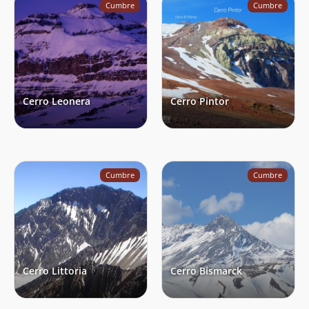
Cumbre
Cumbre
Simón Klesse
21/01/24
Matías Sanhueza
Jan Schilling
Agustin Aquiles Sepúlveda Guzman
20/01/24
Francisco Quijada Fehrmann
20/01/24
Cerro Leonera
Cerro Pintor
Tamy Veliz
Rossman Larez
20/01/24
Joaquín León
19/01/24
Cumbre
Cumbre
Roberto Stekel
13/01/24
Rodrigo Jasen
Francisco Brinkmann
Joaquín Márquez
12/01/24
Edgardo Alexis Balboa
03/01/24
Cerro Littoria
Cerro Bismarck
Cristian Aros Gamboa
01/01/24