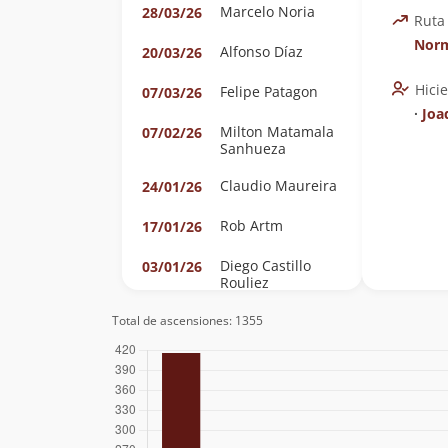
Marcelo Noria
28/03/26
Ruta
Nor
Alfonso Díaz
20/03/26
Hici
Felipe Patagon
07/03/26
∙
Joa
Milton Matamala
07/02/26
Sanhueza
Claudio Maureira
24/01/26
Rob Artm
17/01/26
Diego Castillo
03/01/26
Rouliez
Nicolás Berríos
03/01/26
Total de ascensiones: 1355
González
Álvaro Vivanco
03/01/26
Manuel Vivanco
Gabriel Orellana
28/12/25
Velásquez