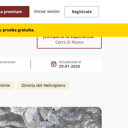
Iniciar sesión
 a premium
Regístrate
 prueba gratuita.
¡Comparte tu experiencia!
Cerro El Plomo
ascensión
Actualizado el
29-01-2026
riente
Directa del Helicóptero