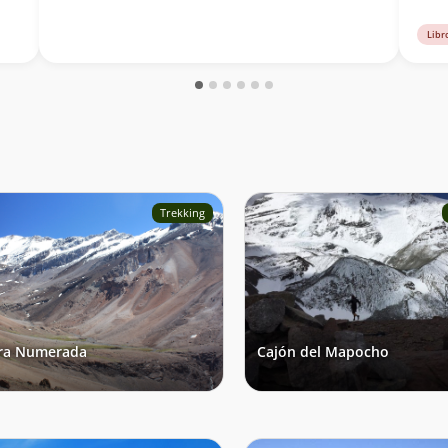
Libr
Trekking
ra Numerada
Cajón del Mapocho