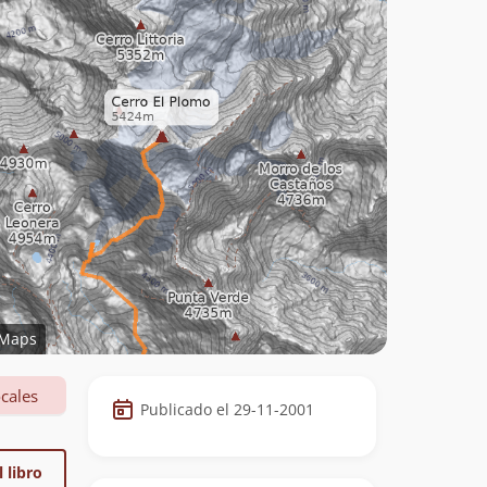
Maps
Datos
cales
Publicado el 29-11-2001
de
la
 libro