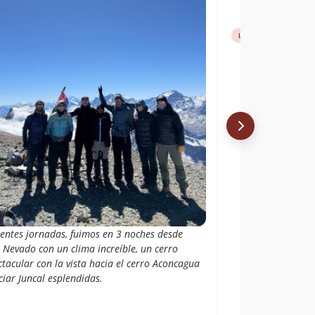
Libro de cumbre
No
lentes jornadas, fuimos en 3 noches desde
e Nevado con un clima increíble, un cerro
ctacular con la vista hacia el cerro Aconcagua
ciar Juncal esplendidas.