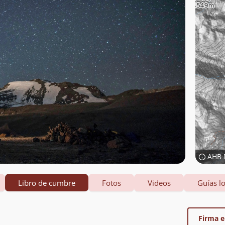
AHB 
Libro de cumbre
Fotos
Videos
Guías lo
Firma el