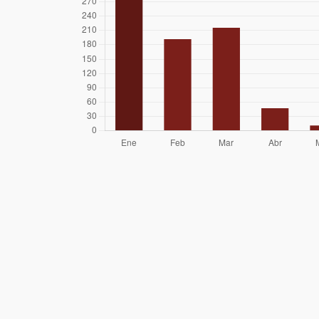
Lorenzo Iglesias
Sergio Pinedo
Hugo Martínez
22/10/25
Tomás Vigouroux
12/04/25
Francisco
06/03/25
Molinari
René Pérez
02/03/25
Hernández
Fernando
23/02/25
González
Claudio Maureira
22/02/25
Oscar Reinoso
Mayra Ramirez
02/02/25
Beatriz Rey
01/02/25
Nicolas Toledo
19/01/25