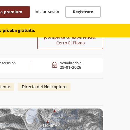
Iniciar sesión
 a premium
Regístrate
 prueba gratuita.
¡Comparte tu experiencia!
Cerro El Plomo
ascensión
Actualizado el
29-01-2026
riente
Directa del Helicóptero