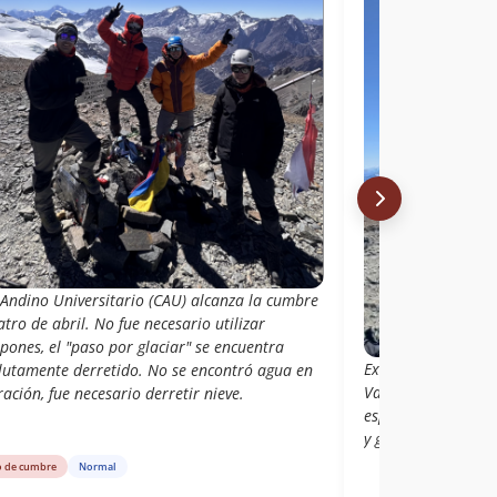
 Andino Universitario (CAU) alcanza la cumbre
atro de abril. No fue necesario utilizar
ones, el "paso por glaciar" se encuentra
Excelentes jornada
lutamente derretido. No se encontró agua en
Valle Nevado con un
ación, fue necesario derretir nieve.
espectacular con la
y glaciar Juncal es
o de cumbre
Normal