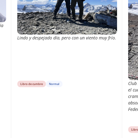
ía
Lindo y despejado día, pero con un viento muy frío.
Club
Libro de cumbre
Normal
el cu
cramp
abso
Feder
Libr