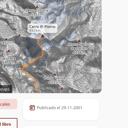
Maps
Datos
cales
Publicado el 29-11-2001
de
la
 libro