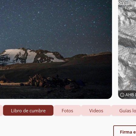
AHB 
Libro de cumbre
Fotos
Videos
Guías lo
Firma el