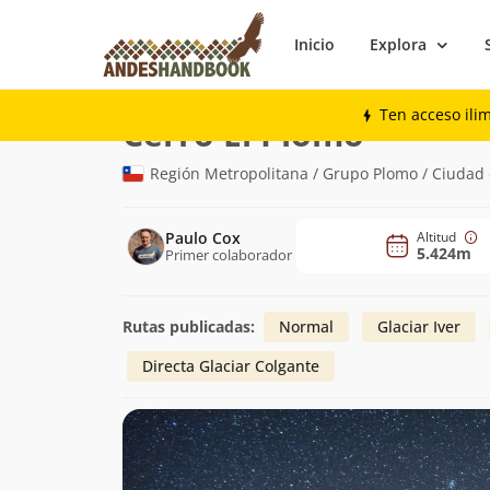
Inicio
Explora
Montaña
Cerro El Plomo
Ten acceso ili
(5.424m)
Cerro El Plomo
Región Metropolitana / Grupo Plomo / Ciudad 
Paulo Cox
Altitud
5.424m
Primer colaborador
Rutas publicadas:
Normal
Glaciar Iver
Directa Glaciar Colgante