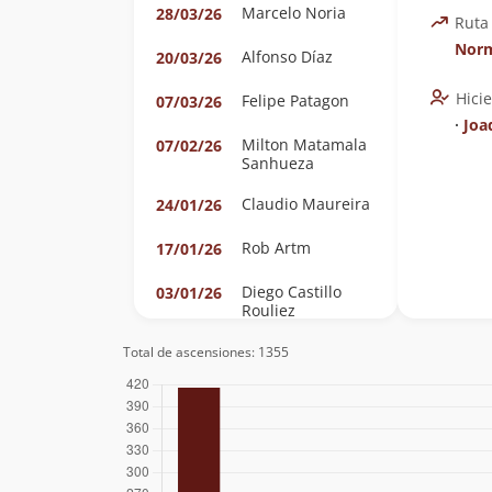
Marcelo Noria
28/03/26
Ruta
Nor
Alfonso Díaz
20/03/26
Hici
Felipe Patagon
07/03/26
∙
Joa
Milton Matamala
07/02/26
Sanhueza
Claudio Maureira
24/01/26
Rob Artm
17/01/26
Diego Castillo
03/01/26
Rouliez
Nicolás Berríos
03/01/26
Total de ascensiones: 1355
González
Álvaro Vivanco
03/01/26
Manuel Vivanco
Gabriel Orellana
28/12/25
Velásquez