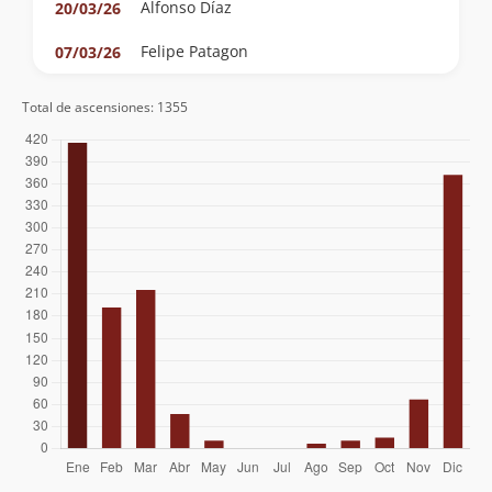
Alfonso Díaz
20/03/26
Felipe Patagon
07/03/26
Milton Matamala Sanhueza
07/02/26
Total de ascensiones: 1355
Claudio Maureira
24/01/26
Rob Artm
17/01/26
Diego Castillo Rouliez
03/01/26
Nicolás Berríos González
03/01/26
Álvaro Vivanco
03/01/26
Manuel Vivanco
Gabriel Orellana Velásquez
28/12/25
Lorenzo Iglesias
Sergio Pinedo
Hugo Martínez
22/10/25