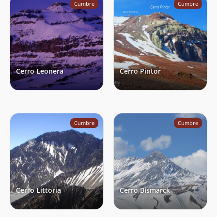
Cumbre
Cumbre
Simón Klesse
21/01/24
Matías Sanhueza
Jan Schilling
Agustin Aquiles Sepúlveda Guzman
20/01/24
Francisco Quijada Fehrmann
20/01/24
Cerro Leonera
Cerro Pintor
Tamy Veliz
Rossman Larez
20/01/24
Joaquín León
19/01/24
Cumbre
Cumbre
Roberto Stekel
13/01/24
Rodrigo Jasen
Francisco Brinkmann
Joaquín Márquez
12/01/24
Edgardo Alexis Balboa
03/01/24
Cerro Littoria
Cerro Bismarck
Cristian Aros Gamboa
01/01/24