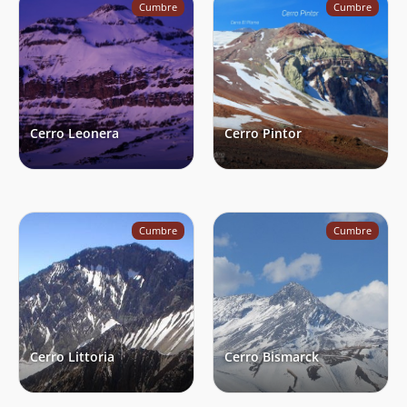
Cumbre
Cumbre
Simón Klesse
21/01/24
Matías Sanhueza
Jan Schilling
Agustin Aquiles Sepúlveda Guzman
20/01/24
Francisco Quijada Fehrmann
20/01/24
Cerro Leonera
Cerro Pintor
Tamy Veliz
Rossman Larez
20/01/24
Joaquín León
19/01/24
Cumbre
Cumbre
Roberto Stekel
13/01/24
Rodrigo Jasen
Francisco Brinkmann
Joaquín Márquez
12/01/24
Edgardo Alexis Balboa
03/01/24
Cerro Littoria
Cerro Bismarck
Cristian Aros Gamboa
01/01/24