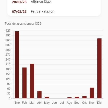
Alfonso Díaz
20/03/26
Felipe Patagon
07/03/26
Milton Matamala Sanhueza
07/02/26
Total de ascensiones: 1355
Claudio Maureira
24/01/26
Rob Artm
17/01/26
Diego Castillo Rouliez
03/01/26
Nicolás Berríos González
03/01/26
Álvaro Vivanco
03/01/26
Manuel Vivanco
Gabriel Orellana Velásquez
28/12/25
Lorenzo Iglesias
Sergio Pinedo
Hugo Martínez
22/10/25