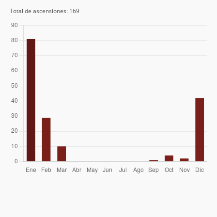
Pablo Riquelme
02/02/23
Lourdes Miranda
Total de ascensiones: 169
Abraham Valdebenito
30/12/22
Adolfo Dell´orto S.
25/12/22
Javier Leal Bañados
07/12/22
Mauricio Silva
Joaquín Prado
10/02/22
José Antonio Mena
Adolfo Dell´orto S.
15/01/22
Sergio Baez
07/12/21
Hernán Felipe Núñez Cristi
06/12/21
Rafael Andrés Reinoso Ramírez
11/02/20
Rafael Andrés Reinoso Ramírez
01/02/20
Jorge Quiroz
Alan Robertson