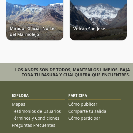
Pablo Menchaca
27/12/12
Sergio Infante
03/11/12
Víctor Alex Trinidad Vega
24/01/12
Mirador Glaciar Norte
Volcán San José
Ivan Enrique Morales Ithurbide
del Marmolejo
Diego Alejandro Quintulem Alvarez
11/01/12
Nolberto Alarcon
04/02/11
Sergio Miranda, Martin Oppo
13/01/10
LOS ANDES SON DE TODOS, MANTENLOS LIMPIOS. BAJA
TODA TU BASURA Y CUALQUIERA QUE ENCUENTRES.
Mauricio Molina Moebis
26/03/09
Javier Gonzalez L.
12/03/09
EXPLORA
PARTICIPA
Paula Salgado
09/03/09
Mapas
Cómo publicar
Testimonios de Usuarios
Comparte tu salida
Astronautas Parrilleros + Hans
23/02/09
Términos y Condiciones
Cómo participar
Marco Poblete
09/01/09
Preguntas Frecuentes