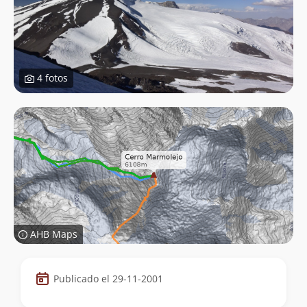
4 fotos
AHB Maps
Datos
Publicado el 29-11-2001
de