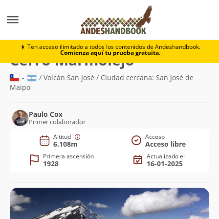
Montaña
Cerro Marmolejo
Ten acceso ilimitado a todos los contenidos de Andeshandbook.
Comienza aquí tu prueba gratuita.
(6.108m)
Cerro Marmolejo
-
/ Volcán San José / Ciudad cercana: San José de
Maipo
Paulo Cox
Primer colaborador
Altitud
Acceso
6.108m
Acceso libre
Primera ascensión
Actualizado el
1928
16-01-2025