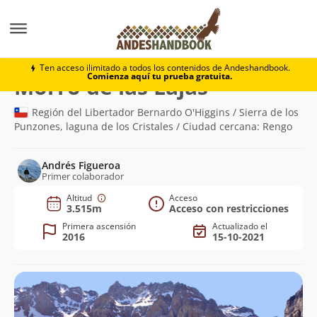
Montaña
Morro de las Lajas
Ten acceso ilimitado a todos los contenidos de Andeshandbook.
Comienza aquí tu prueba gratuita.
(3.515m)
Morro de las Lajas
Región del Libertador Bernardo O'Higgins / Sierra de los
Punzones, laguna de los Cristales / Ciudad cercana: Rengo
Andrés Figueroa
Primer colaborador
Altitud
Acceso
3.515m
Acceso con restricciones
Primera ascensión
Actualizado el
2016
15-10-2021