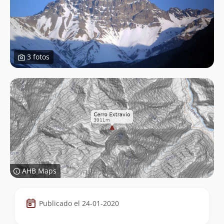
3 fotos
AHB Maps
Datos
Publicado el 24-01-2020
de