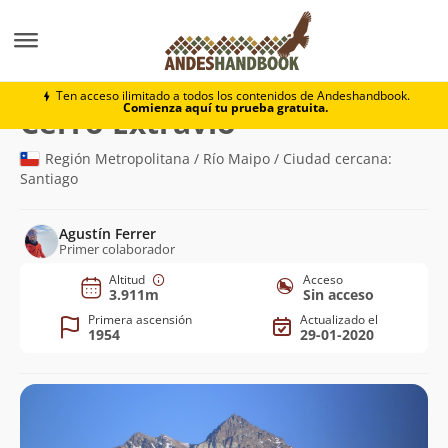
Montaña
Cerro Extravío
Ten acceso ilimitado a todos los contenidos de Andeshandbook.
Comienza aquí tu prueba gratuita.
(3.911m)
Cerro Extravío
Región Metropolitana / Río Maipo / Ciudad cercana:
Santiago
Agustín Ferrer
Primer colaborador
Altitud
Acceso
3.911m
Sin acceso
Primera ascensión
Actualizado el
1954
29-01-2020