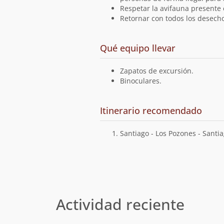
Respetar la avifauna presente e
Retornar con todos los desecho
a
Qué equipo llevar
la
ruta
Zapatos de excursión.
Binoculares.
Cuál
Itinerario recomendado
es
el
Santiago - Los Pozones - Santia
Actividad reciente