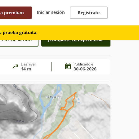
Iniciar sesión
 a premium
Regístrate
 prueba gratuita.
 PDF de la ruta
¡Comparte tu experiencia!
Desnivel
Publicado el
14 m
30-06-2026