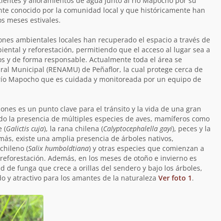
ientes y afloramientos de agua junto al río Mapocho por su
nte conocido por la comunidad local y que históricamente han
s meses estivales.
ones ambientales locales han recuperado el espacio a través de
ental y reforestación, permitiendo que el acceso al lugar sea a
 y de forma responsable. Actualmente toda el área se
ral Municipal (RENAMU) de Peñaflor, la cual protege cerca de
 río Mapocho que es cuidada y monitoreada por un equipo de
ones es un punto clave para el tránsito y la vida de una gran
do la presencia de múltiples especies de aves, mamíferos como
 (
Galictis cuja
), la rana chilena (
Calyptocephalella gayi
), peces y la
más, existe una amplia presencia de árboles nativos,
chileno (
Salix humboldtiana
) y otras especies que comienzan a
 reforestación. Además, en los meses de otoño e invierno es
 de funga que crece a orillas del sendero y bajo los árboles,
o y atractivo para los amantes de la naturaleza
Ver foto 1
.