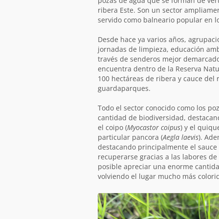
pozas de agua que se forman de vert
la
ribera Este. Son un sector ampliame
servido como balneario popular en lo
ruta
Desde hace ya varios años, agrupaci
jornadas de limpieza, educación ambi
través de senderos mejor demarcados
encuentra dentro de la Reserva Natu
100 hectáreas de ribera y cauce del
guardaparques.
Todo el sector conocido como los poz
cantidad de biodiversidad, destacan
el coipo (
Myocastor coipus
) y el quique
particular pancora (
Aegla laevis
). Ade
destacando principalmente el sauce 
recuperarse gracias a las labores de
posible apreciar una enorme cantidad
volviendo el lugar mucho más colorid