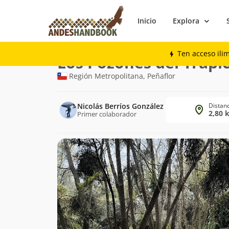
Inicio
Explora
Trekking
Los Pozones del Trapiche
Ten acceso ili
Ruta
Los Pozones del Trapi
de
Región Metropolitana, Peñaflor
trekking
Nicolás Berríos González
Distan
2,80 
Primer colaborador