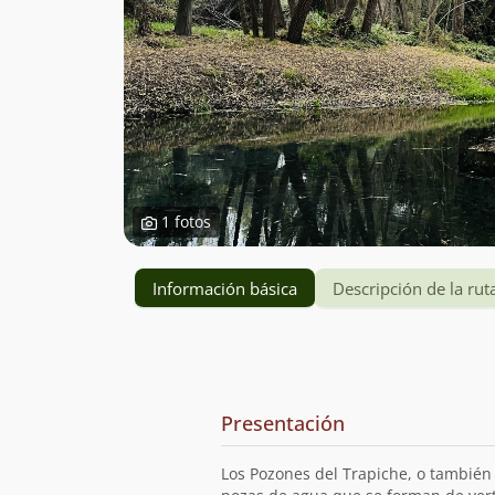
1 fotos
Información básica
Descripción de la rut
Información
y
Presentación
planificación
de
Los Pozones del Trapiche, o también