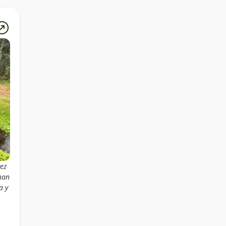
vez
han
a y