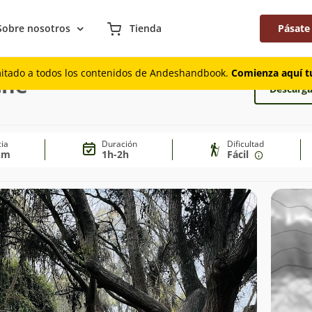
Sobre nosotros
Tienda
Pásate
mitado a todos los contenidos de Andeshandbook.
Comienza aquí tu
che
Descarga
cia
Duración
Dificultad
km
1h-2h
Fácil