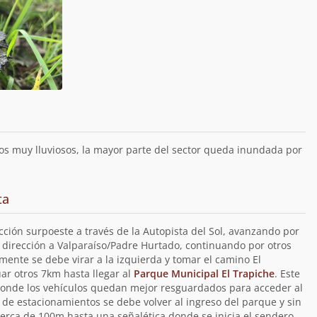
os muy lluviosos, la mayor parte del sector queda inundada por
ta
cción surpoeste a través de la Autopista del Sol, avanzando por
 dirección a Valparaíso/Padre Hurtado, continuando por otros
mente se debe virar a la izquierda y tomar el camino El
ar otros 7km hasta llegar al
Parque Municipal El Trapiche
. Este
donde los vehículos quedan mejor resguardados para acceder al
 de estacionamientos se debe volver al ingreso del parque y sin
 cerca de 100m hasta una señalética donde se inicia el sendero