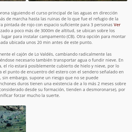
orona siguiendo el curso principal de las aguas en dirección
ás de marcha hasta las ruinas de lo que fue el refugio de la
a pintada de rojo con espacio suficiente para 3 personas
Ver
lazado a poco más de 3000m de altitud, se ubican sobre los
n lugar para instalar campamento (CB). Otra opción para montar
da ubicada unos 20 min antes de este punto.
mente el cajón de Lo Valdés, cambiando radicalmente las
iéndose necesario también transportar agua o fundir nieve. En
 el río estará posiblemente cubierto de hielo y nieve, por lo
a el punto de encuentro del estero con el sendero señalado en
ta, sin embargo, supone un riesgo que no se puede
anchones duros tienen una existencia de a lo más 2 meses sobre
o, considerado desde su formación, tienden a desmoronarse), por
ificar forzar mucho la suerte.