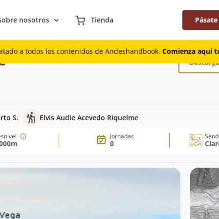
Sobre nosotros
Tienda
Pásate
e
mitado a todos los contenidos de Andeshandbook.
Comienza aquí tu
e
Descarga
rto S.
Elvis Audie Acevedo Riquelme
snivel
Jornadas
Send
.000m
0
Cla