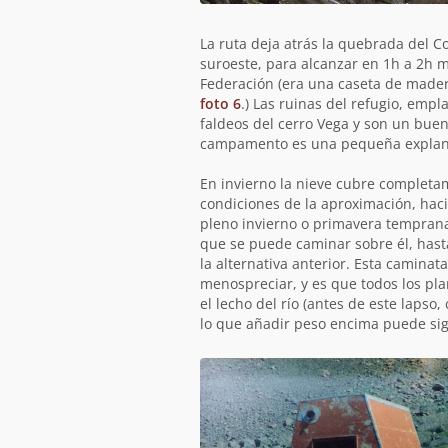
La ruta deja atrás la quebrada del C
suroeste, para alcanzar en 1h a 2h m
Federación (era una caseta de mader
foto 6
.) Las ruinas del refugio, emp
faldeos del cerro Vega y son un bue
campamento es una pequeña explana
En invierno la nieve cubre completa
condiciones de la aproximación, hac
pleno invierno o primavera temprana,
que se puede caminar sobre él, hast
la alternativa anterior. Esta camina
menospreciar, y es que todos los pl
el lecho del río (antes de este laps
lo que añadir peso encima puede sign