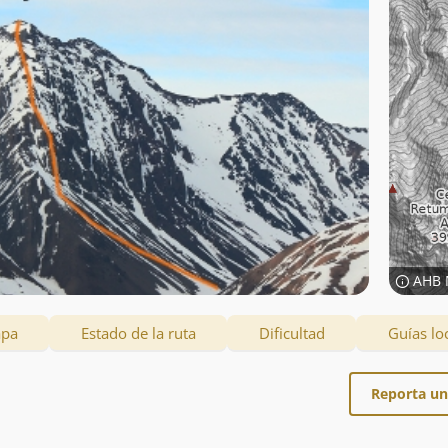
AHB 
apa
Estado de la ruta
Dificultad
Guías lo
Reporta un