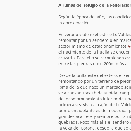
A ruinas del refugio de la Federació
Según la época del año, las condicio
la aproximación.
En verano y otoño el estero Lo Valdés
remontar por un sendero bien marcado
sector mismo de estacionamientos
V
el nacimiento de la huella se encuent
cruzarlo. Para ello se recomienda ava
entre las piedras unos 200m más arr
Desde la orilla este del estero, el s
remontando por un terreno de piedra
loma de la que nace un marcado send
se alcanzan tras 1h de subida tranq
del desmoronamiento interior de una
primera vez vista al cajón de Lo Vald
punto en adelante es de moderada pe
grandes acarreos y siempre por la rib
quebrada. Poco más allá el sendero v
la vega del Corona, desde la que se 