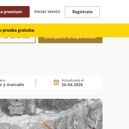
Iniciar sesión
 a premium
Regístrate
 prueba gratuita.
 PDF de la ruta
¡Comparte tu experiencia!
ero
Actualizado el
ro y marcado
26-04-2026