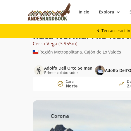
Inicio
Explora
Montaña
Cerro Vega
Normal Filo Nort
Ten acceso ili
Ruta Normal Filo Nort
Cerro Vega (3.955m)
Región Metropolitana, Cajón de Lo Valdés
Adolfo Dell´Orto Selman
Adolfo Dell´O
Primer colaborador
Cara
De
Norte
2