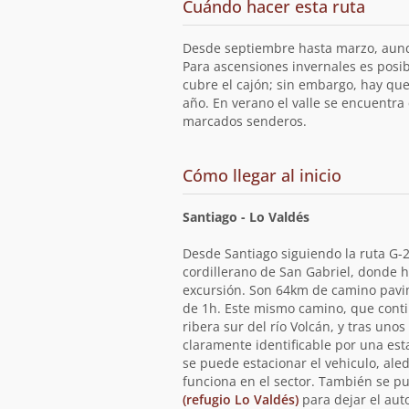
Cuándo hacer esta ruta
la
ruta
Desde septiembre hasta marzo, aunq
Para ascensiones invernales es posib
cubre el cajón; sin embargo, hay que
año. En verano el valle se encuentra
marcados senderos.
de
Cómo llegar al inicio
la
ruta
Santiago - Lo Valdés
Desde Santiago siguiendo la ruta G-2
cordillerano de San Gabriel, donde h
excursión. Son 64km de camino pav
de 1h. Este mismo camino, que conti
ribera sur del río Volcán, y tras unos
claramente identificable por una esta
se puede estacionar el vehiculo, aled
funciona en el sector. También se p
(refugio Lo Valdés)
para dejar el au