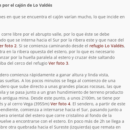
n por el cajón de Lo Valdés
nes en que se encuentra el cajón varían mucho, lo que incide en
 corre libre por el abrupto valle, por lo que éste se debe
 que se interna hacia el Sur por la ribera este y que nace del
er foto 2
. Si se comienza caminando desde el
refugio Lo Valdés
,
ra en la ribera opuesta del estero, por lo que es necesario
nzar por la huella paralela al estero y cruzar éste saltando
iba del cerco del refugio
Ver foto 3
.
endero comienza rápidamente a ganar altura y linda vista,
s sueltas. A los pocos minutos se llega al comienzo de una
ero que sube directo a unas grandes placas rocosas, las que
uila y se pasa junto a un gran hundimiento de terreno producto
 antigua mina. Desde este punto, a unos 2100m, se tiene por
és y al cerro Vega (3955m)
Ver foto 4
. El sendero, a partir de este
ndiente, comienza a internarse hacia el Sur, pasando junto a
era oriental del estero que corre cristalino al fondo de la
uelve a encontrarse con el estero. En poco más de 2h se llega a
abre otra quebrada hacia el Sureste (izquierda) que remata en