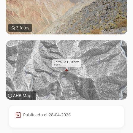
3 fotos
AHB Maps
Datos
Publicado el 28-04-2026
de
la