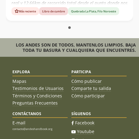
real y 12,66km de recorrido total desde el punto donde nos
dejó el vehículo, luego de 13,0 horas de ascenso. Algunas
Más reciente
Libro de cumbre
Quebrada La Plata, Filo Noroeste
fotos del ascenso realizado:
https://www.andinoelal.cl/cerro-la-guitarra-4-514msnm/
LOS ANDES SON DE TODOS, MANTENLOS LIMPIOS. BAJA
TODA TU BASURA Y CUALQUIERA QUE ENCUENTRES.
EXPLORA
PARTICIPA
Mapas
Cómo publicar
Testimonios de Usuarios
Comparte tu salida
Términos y Condiciones
Cómo participar
Preguntas Frecuentes
CONTÁCTANOS
SÍGUENOS
E-mail
Facebook
contacto@andeshandbook.org
Youtube