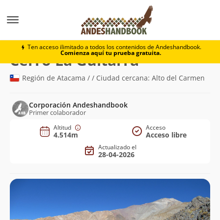
Montaña
Cerro La Guitarra
Ten acceso ilimitado a todos los contenidos de Andeshandbook.
Comienza aquí tu prueba gratuita.
(4.514m)
Cerro La Guitarra
Región de Atacama / / Ciudad cercana: Alto del Carmen
Corporación Andeshandbook
Primer colaborador
Altitud
Acceso
4.514m
Acceso libre
Actualizado el
28-04-2026