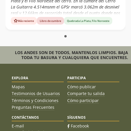
Plata y el Filo Noroeste del cerro. En la cumbre del Cerro
La Guitarra 4.514msnm el GPSr marcó 3.062m de desnivel
real y 12,66km de recorrido total desde el punto donde nos
dejó el vehículo, luego de 13,0 horas de ascenso. Algunas
Más reciente
Libro de cumbre
Quebrada La Plata, Filo Noroeste
fotos del ascenso realizado:
https://www.andinoelal.cl/cerro-la-guitarra-4-514msnm/
LOS ANDES SON DE TODOS, MANTENLOS LIMPIOS. BAJA
TODA TU BASURA Y CUALQUIERA QUE ENCUENTRES.
EXPLORA
PARTICIPA
Mapas
Cómo publicar
Testimonios de Usuarios
Comparte tu salida
Términos y Condiciones
Cómo participar
Preguntas Frecuentes
CONTÁCTANOS
SÍGUENOS
E-mail
Facebook