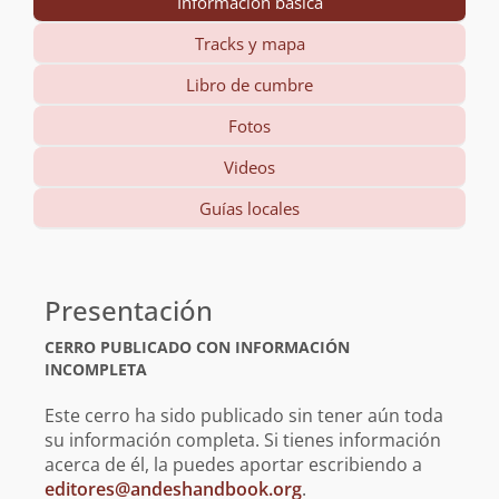
Información básica
Tracks y mapa
Libro de cumbre
Fotos
Videos
Guías locales
Información
básica
Presentación
CERRO PUBLICADO CON INFORMACIÓN
INCOMPLETA
Este cerro ha sido publicado sin tener aún toda
su información completa. Si tienes información
acerca de él, la puedes aportar escribiendo a
editores@andeshandbook.org
.