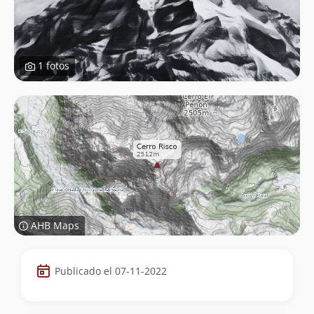
1 fotos
AHB Maps
Datos
Publicado el 07-11-2022
de
la