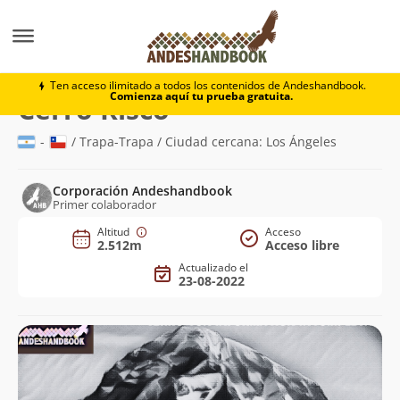
Montaña
Cerro Risco
Ten acceso ilimitado a todos los contenidos de Andeshandbook.
Comienza aquí tu prueba gratuita.
(2.512m)
Cerro Risco
-
/ Trapa-Trapa / Ciudad cercana: Los Ángeles
Corporación Andeshandbook
Primer colaborador
Altitud
Acceso
2.512m
Acceso libre
Actualizado el
23-08-2022