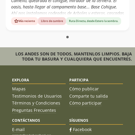
Camello, quebrada el cohigue, mirador de la ternera. El
oasis, hasta llegar al campamento base... Base Cohigue.
Ahí nos instalamos rodeados de Arboles y esteros, cascadas
que bajan desde las lagunas. Al dia siguiente se continua
Más reciente
Libro de cumbre
Ruta Directa, desde Estero la sombra.
de madrugada con mochilas de ataque, hacia La cumbre C°
Risco Negro. Montañas del Maule.
LOS ANDES SON DE TODOS, MANTENLOS LIMPIOS. BAJA
TODA TU BASURA Y CUALQUIERA QUE ENCUENTRES.
EXPLORA
PARTICIPA
Mapas
Cómo publicar
Testimonios de Usuarios
Comparte tu salida
Términos y Condiciones
Cómo participar
Preguntas Frecuentes
CONTÁCTANOS
SÍGUENOS
E-mail
Facebook