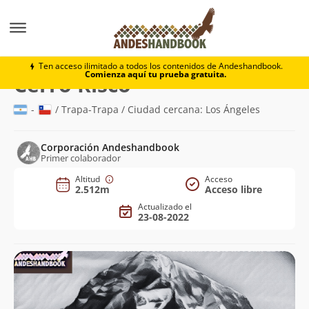
Montaña
Cerro Risco
Ten acceso ilimitado a todos los contenidos de Andeshandbook.
Comienza aquí tu prueba gratuita.
(2.512m)
Cerro Risco
-
/ Trapa-Trapa / Ciudad cercana: Los Ángeles
Corporación Andeshandbook
Primer colaborador
Altitud
Acceso
2.512m
Acceso libre
Actualizado el
23-08-2022