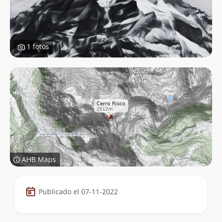
1 fotos
AHB Maps
Datos
Publicado el 07-11-2022
de
la