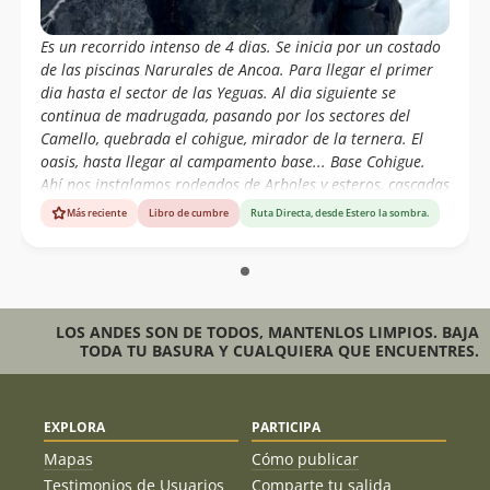
Es un recorrido intenso de 4 dias. Se inicia por un costado
de las piscinas Narurales de Ancoa. Para llegar el primer
dia hasta el sector de las Yeguas. Al dia siguiente se
continua de madrugada, pasando por los sectores del
Camello, quebrada el cohigue, mirador de la ternera. El
oasis, hasta llegar al campamento base... Base Cohigue.
Ahí nos instalamos rodeados de Arboles y esteros, cascadas
que bajan desde las lagunas. Al dia siguiente se continua
Más reciente
Libro de cumbre
Ruta Directa, desde Estero la sombra.
de madrugada con mochilas de ataque, hacia La cumbre C°
Risco Negro. Montañas del Maule.
LOS ANDES SON DE TODOS, MANTENLOS LIMPIOS. BAJA
TODA TU BASURA Y CUALQUIERA QUE ENCUENTRES.
EXPLORA
PARTICIPA
Mapas
Cómo publicar
Testimonios de Usuarios
Comparte tu salida