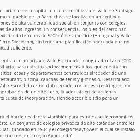
or oriente de la capital, en la precordillera del valle de Santiago
mo al pueblo de Lo Barnechea, se localiza en un contexto
ones de alta vulnerabilidad social, en conjunto con colegios,
as de altos ingresos. En consecuencia, los pies del cerro han
, existiendo terrenos de 5000m² de superficie (Huinganal y Valle
erro Dieciocho), sin tener una planificación adecuada que no
tud suficiente.
cuentra el club privado Valle Escondido–inaugurado el año 2000–,
liario, para estratos socioeconómicos altos, que cuenta con
 sitios, casas y departamentos construidos alrededor de una
estaurant, piscina, canchas de tenis y gimnasio. Desarrollado
Valle Escondido es un club cerrado, con acceso restringido por
probación de un directorio, la adquisición de acciones
ta cuota de incorporación, siendo accesible sólo para un
tra el barrio residencial–también para estratos socioeconómicos
éste, un conjunto de colegios privados de alto estándar entre los
ilas" fundado en 1934 y el colegio "Mayflower" el cual se instaló
laciones del ex “Colegio Apoquindo”.