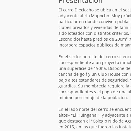
Presentación
El cerro Dieciocho se ubica en el sect
adyacente al río Mapocho. Muy próxi
particular en donde conviven poblaci
clubes privados y viviendas de famili
sido loteados con distintos criterios
Escondido) hasta predios de 200m² (C
incorpora espacios públicos de magni
En el sector noreste del cerro se en
correspondiente a un proyecto inmobi
una superficie de 190ha. Dispone de
cancha de golf y un Club House con r
bajo altos estándares de seguridad, 
guardias. Su membrecía requiere la a
correspondientes y el pago de una al
mínimo porcentaje de la población.
En el lado norte del cerro se encuen
altos– "El Huinganal", y adyacente a 
que destacan el "Colegio Nido de Águ
en 2015, en las que fueron las insta