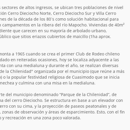
sectores de altos ingresos, se ubican tres poblaciones de nivel
ión Cerro Dieciocho Norte, Cerro Dieciocho Sur y Villa Cerro
ines de la década de los 80´s como solución habitacional para
n campamentos en la ribera del río Mapocho. Viviendas de 40m²
ndiente que carecen en su mayoría de arbolado urbano,
lico que sitios eriazos cubiertos de maicillo (1ha aprox.
remonta a 1965 cuando se crea el primer Club de Rodeo chileno
ado en reiteradas ocasiones, hoy se localiza adyacente a las
enta con una medialuna y durante el año, se realizan diversas
de la Chilenidad" organizada por el municipio (que reúne a más
) o la popular festividad religiosa de Cuasimodo que se inicia
rnechea y culmina con una misa en la medialuna.
rte del municipio denominado “Parque de la Chilenidad”, de
ma del cerro Dieciocho. Se estructura en base a un elevador con
cerro con su cima, y la proyección de paseos peatonales y de
, zonas de observación y áreas de esparcimiento. Esto, con el fin
o y recreación en una zona poco valorada.