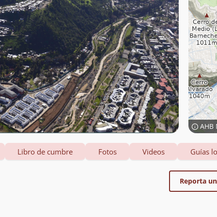
AHB 
Libro de cumbre
Fotos
Videos
Guías lo
Reporta un