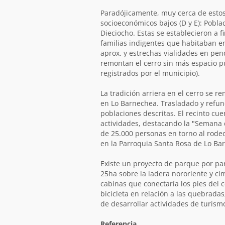
Paradójicamente, muy cerca de estos 
socioeconómicos bajos (D y E): Poblac
Dieciocho. Estas se establecieron a f
familias indigentes que habitaban e
aprox. y estrechas vialidades en pe
remontan el cerro sin más espacio púb
registrados por el municipio).
La tradición arriera en el cerro se 
en Lo Barnechea. Trasladado y refund
poblaciones descritas. El recinto cu
actividades, destacando la "Semana 
de 25.000 personas en torno al rodeo
en la Parroquia Santa Rosa de Lo Ba
Existe un proyecto de parque por pa
25ha sobre la ladera nororiente y ci
cabinas que conectaría los pies del 
bicicleta en relación a las quebradas
de desarrollar actividades de turism
Referencia