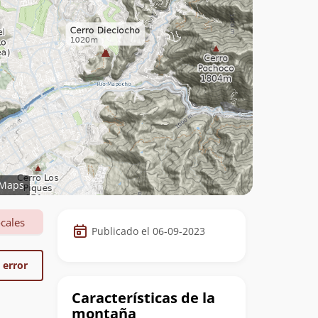
Maps
Datos
cales
Publicado el 06-09-2023
de
la
 error
cumbre
Características de la
montaña