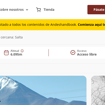
Sobre nosotros
Tienda
Pásate
mitado a todos los contenidos de Andeshandbook.
Comienza aquí tu
 cercana: Salta
Altitud
Acceso
6.095m
Acceso libre