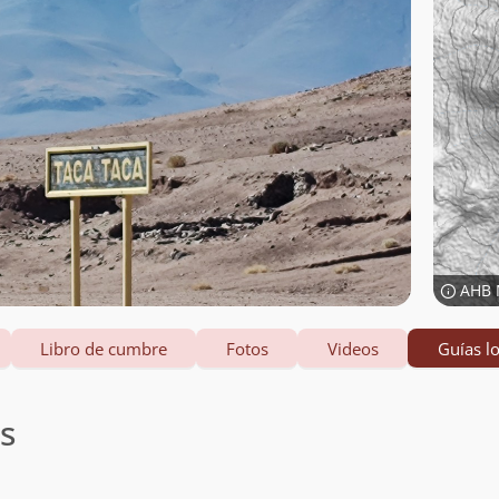
AHB 
Libro de cumbre
Fotos
Videos
Guías lo
es