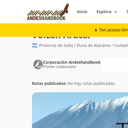
Inicio
Explora
Montaña
Volcán Aracar
Ten acceso ili
(6.095m)
Volcán Aracar
Provincia de Salta / Puna de Atacama / Ciudad
Corporación Andeshandbook
Primer colaborador
Rutas publicadas:
No hay rutas publicadas.