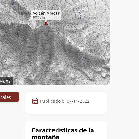
Maps
Datos
cales
Publicado el 07-11-2022
de
la
cumbre
Características de la
montaña