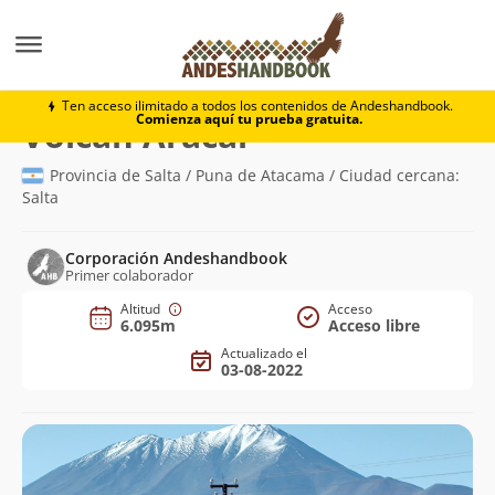
Montaña
Volcán Aracar
Ten acceso ilimitado a todos los contenidos de Andeshandbook.
Comienza aquí tu prueba gratuita.
(6.095m)
Volcán Aracar
Provincia de Salta / Puna de Atacama / Ciudad cercana:
Salta
Corporación Andeshandbook
Primer colaborador
Altitud
Acceso
6.095m
Acceso libre
Actualizado el
03-08-2022