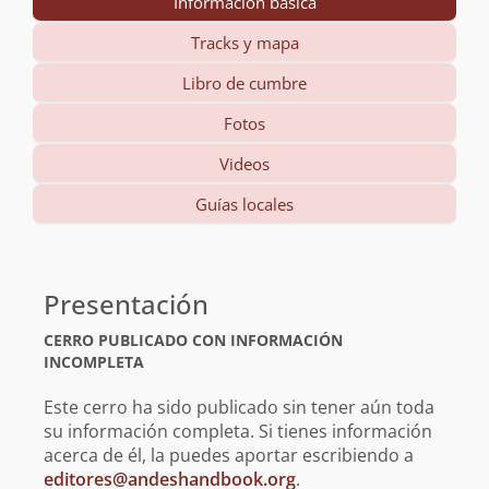
Información básica
Tracks y mapa
Libro de cumbre
Fotos
Videos
Guías locales
Información
básica
Presentación
CERRO PUBLICADO CON INFORMACIÓN
INCOMPLETA
Este cerro ha sido publicado sin tener aún toda
su información completa. Si tienes información
acerca de él, la puedes aportar escribiendo a
editores@andeshandbook.org
.