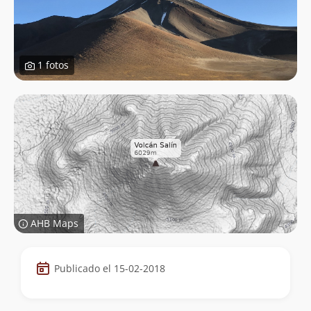
1 fotos
AHB Maps
Datos
Publicado el 15-02-2018
de
la