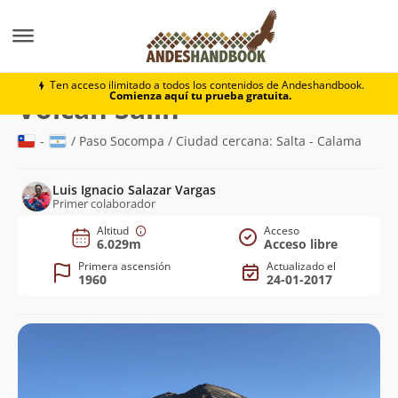
Montaña
Volcán Salín
Ten acceso ilimitado a todos los contenidos de Andeshandbook.
Comienza aquí tu prueba gratuita.
(6.029m)
Volcán Salín
-
/ Paso Socompa / Ciudad cercana: Salta - Calama
Luis Ignacio Salazar Vargas
Primer colaborador
Altitud
Acceso
6.029m
Acceso libre
Primera ascensión
Actualizado el
1960
24-01-2017