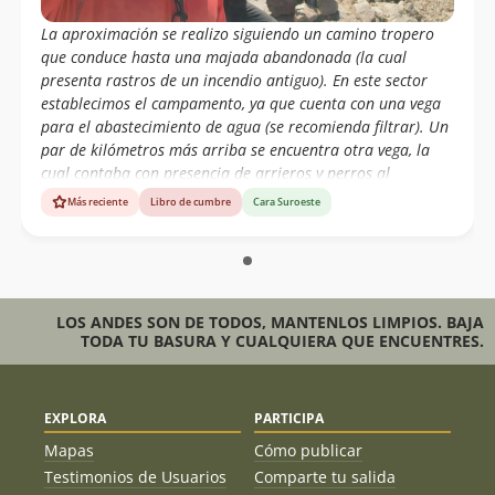
La aproximación se realizo siguiendo un camino tropero
que conduce hasta una majada abandonada (la cual
presenta rastros de un incendio antiguo). En este sector
establecimos el campamento, ya que cuenta con una vega
para el abastecimiento de agua (se recomienda filtrar). Un
par de kilómetros más arriba se encuentra otra vega, la
cual contaba con presencia de arrieros y perros al
momento del ascenso. Desde la cumbre, se obtiene una
Más reciente
Libro de cumbre
Cara Suroeste
vista panorámica del valle del Carmen de norte a sur,
destacando cumbres relevantes del territorio como el cerro
Las Palas, Pico Las Palas, Doña Ana y Las Tórtolas. El GPS
nos marco una altura de 3.725 m.s.n.m. Cordada
compuesta por Alex Vivar Valencia y Geraldine Jiménez
LOS ANDES SON DE TODOS, MANTENLOS LIMPIOS. BAJA
Ponce del club de Montaña el Toro.
TODA TU BASURA Y CUALQUIERA QUE ENCUENTRES.
EXPLORA
PARTICIPA
Mapas
Cómo publicar
Testimonios de Usuarios
Comparte tu salida