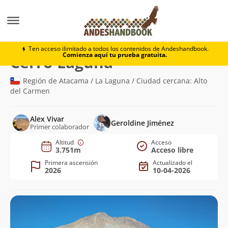
Montaña
Cerro Laguna
Ten acceso ilimitado a todos los contenidos de Andeshandbook.
Comienza aquí tu prueba gratuita.
(3.751m)
Cerro Laguna
Región de Atacama / La Laguna / Ciudad cercana: Alto
del Carmen
Alex Vivar
Geroldine Jiménez
Primer colaborador
Altitud
Acceso
3.751m
Acceso libre
Primera ascensión
Actualizado el
2026
10-04-2026