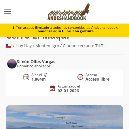
Montaña
Cerro El Maqui
Ten acceso ilimitado a todos los contenidos de Andeshandbook.
Comienza aquí tu prueba gratuita.
(1.864m)
Cerro El Maqui
/ Llay Llay / Montenegro / Ciudad cercana: Til Til
Simón Olfos Vargas
Primer colaborador
Altitud
Acceso
1.864m
Acceso libre
Actualizado el
02-01-2026