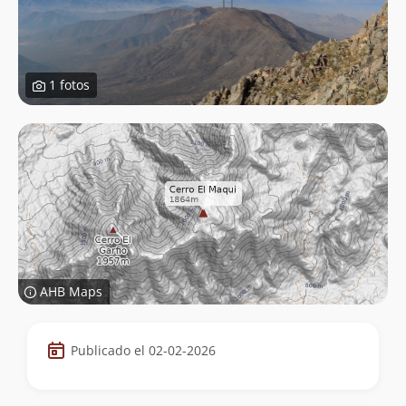
1 fotos
AHB Maps
Datos
Publicado el 02-02-2026
de
la