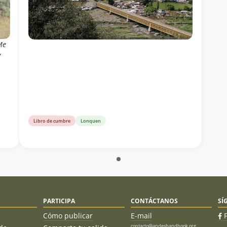
Me
y
Libro de cumbre
Lonquen
PARTICIPA
CONTÁCTANOS
SÍ
Cómo publicar
E-mail
contacto@andeshandbook.org