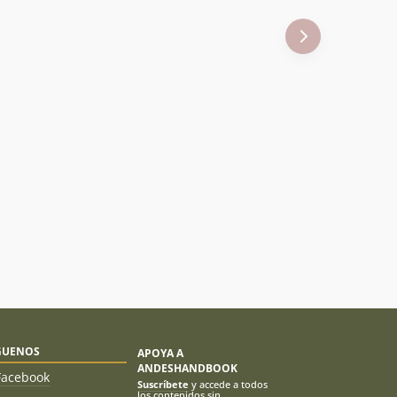
GUENOS
APOYA A
ANDESHANDBOOK
Facebook
Suscríbete
y accede a todos
los contenidos sin