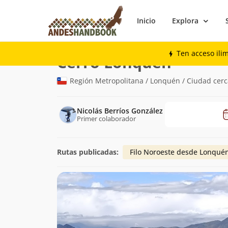
Inicio
Explora
Montaña
Cerro Lonquén
Ten acceso ili
(1.031m)
Cerro Lonquén
Región Metropolitana / Lonquén / Ciudad cerc
Nicolás Berríos González
Primer colaborador
Rutas publicadas:
Filo Noroeste desde Lonqué