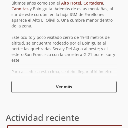
últimos años como son el
Alto Hotel
,
Cortadera
,
Canoitas
y Boiniguita. Además de estas montañas, al
sur de este cordón, en la hoja IGM de Farellones
aparece el Alto El Olivillo. Una cumbre menor dentro
de la zona.
Este oculto y poco visitado cerro de 1943 metros de
altitud, se encuentra rodeado por el Boiniguita al
norte; las quebradas Seca y Del Agua al oeste; y el
estero San Francisco con la carretera G-21 por el sur y
este.
Para acceder a esta cima, se debe llegar al kilómetro
4,9 de la carretera G-21, pasado la Iglesia La Ermita.
Donde, al costado izquierdo de la calle, aparece un
Ver más
camino utilizado por cortadores de leña, a pocos
metros del puente Lilen. Desde allí, la ruta por su cara
sur, continúa por las laderas carentes de senderos
definidos, presentando una vegetación muy densa al
inicio, hermosos farellones y zonas rocosas a medida
Actividad reciente
que se gana altura, donde se podrá observar de cerca
los nidos de cóndores, hasta arribar a su cumbre. En