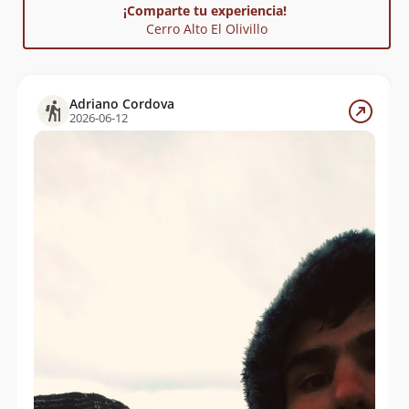
ella, durante un ascenso el 1° de septiembre de 2024,
¡Comparte tu experiencia!
Claudia Escárate y Edgar Flores (ambos socios del DAV)
Cerro Alto El Olivillo
dejaron una bandera, tras no encontrar señales de
otros ascensos. Aunque por su ubicación,
probablemente haya sido transitada por arrieros en el
pasado.
Adriano Cordova
2026-06-12
El origen del nombre del cerro permanece incierto,
aunque podría hacer referencia al
Kageneckia
angustifolia
, conocido por sus nombre comunes
frangel y olivillo, árbol que forma parte de la flora de
Chile central y sur.
Referencia
Kageneckia angustifolia
. Clasificación de Especies.
Ministerio del Medio Ambiente.
Nota para cerros con prominencia menor a 100m
El equipo editorial de Andeshandbook publica de
preferencia cerros que tienen una prominencia de, al
menos, 100m y en el caso de algunas agujas rocosas