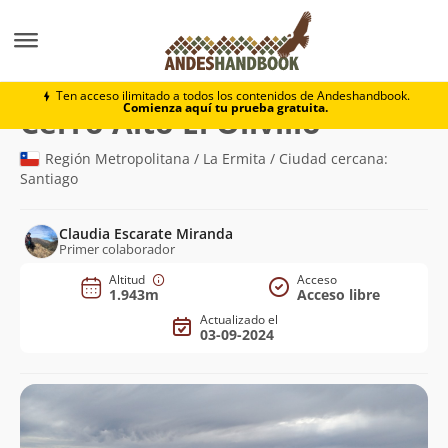
Montaña
Cerro Alto El Olivillo
Ten acceso ilimitado a todos los contenidos de Andeshandbook.
Comienza aquí tu prueba gratuita.
(1.943m)
Cerro Alto El Olivillo
Región Metropolitana / La Ermita / Ciudad cercana:
Santiago
Claudia Escarate Miranda
Primer colaborador
Altitud
Acceso
1.943m
Acceso libre
Actualizado el
03-09-2024