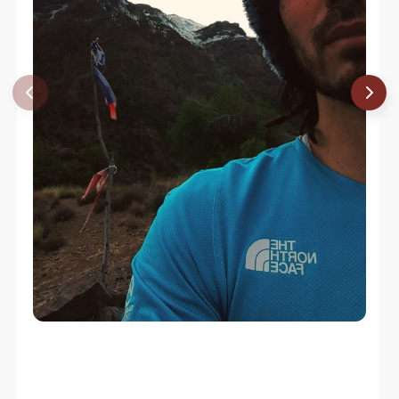
50m (1 largo de cuerda). Sin embargo, existen
excepciones para cerros con una prominencia menor,
originadas por cumplir con una o varias de las
siguientes condiciones:
Historia:
Esto quiere decir que existen
antecedentes anteriores a la fecha de la
publicación del cerro en los cuales se habla de
él. Usualmente son aceptados como cerros,
nombres mencionados en publicaciones de
cierto reconocimiento. Dentro de estas últimas
podemos mencionar: anuarios de la Feach,
publicaciones del American Alpine Journal,
guías de cerros de Jozsef Ambrus e Iván
Vigouroux, libros sobre la historia del
montañismo de Gastón San Román, Evelio
Echevarría y Louis Lliboutry, revistas de clubes
de montaña como el DAV y el CACH, cartas
topográficas del IGM, etc. El que estas
publicaciones sean usualmente aceptadas no
quiere decir que no pueden tener algún error.
Tradición:
Se refiere a que el cerro es conocido
por los lugareños y/o los visitantes de la zona en