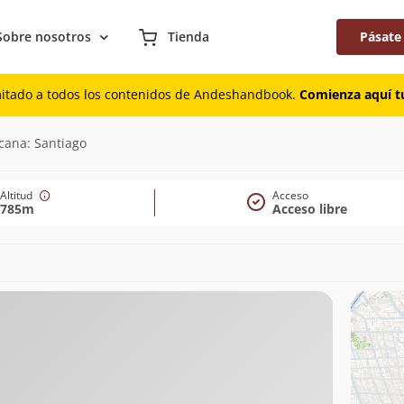
Sobre nosotros
Tienda
Pásate
mitado a todos los contenidos de Andeshandbook.
Comienza aquí tu
cana: Santiago
Altitud
Acceso
785m
Acceso libre