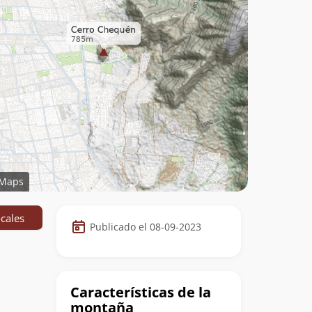
Maps
Datos
cales
Publicado el 08-09-2023
de
la
cumbre
Características de la
montaña