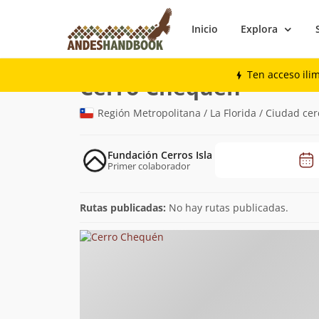
Inicio
Explora
Montaña
Cerro Chequén
Ten acceso ili
(785m)
Cerro Chequén
Región Metropolitana / La Florida / Ciudad cer
Fundación Cerros Isla
Primer colaborador
Rutas publicadas:
No hay rutas publicadas.