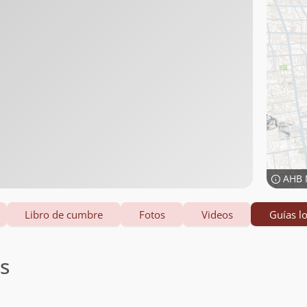
AHB 
Libro de cumbre
Fotos
Videos
Guías lo
es