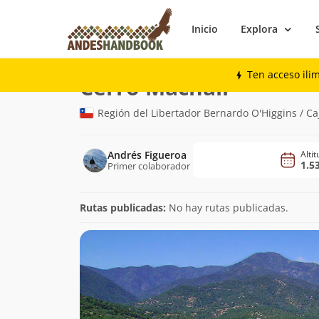
Inicio
Explora
Montaña
Cerro Machalí
Ten acceso ili
(1.535m)
Cerro Machalí
Región del Libertador Bernardo O'Higgins / C
Andrés Figueroa
Alti
1.5
Primer colaborador
Rutas publicadas:
No hay rutas publicadas.