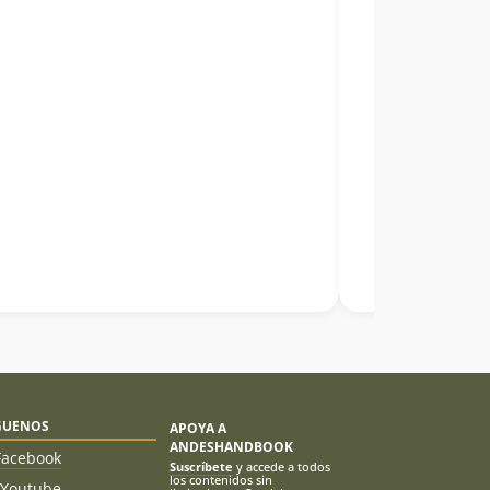
GUENOS
APOYA A
ANDESHANDBOOK
Facebook
Suscríbete
y accede a todos
los contenidos sin
Youtube