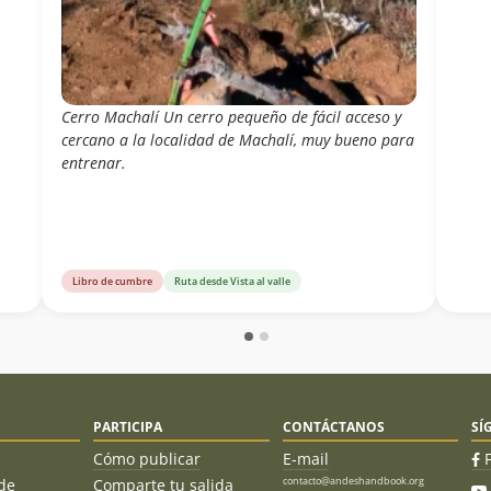
Cerro Machalí Un cerro pequeño de fácil acceso y
cercano a la localidad de Machalí, muy bueno para
entrenar.
Libro de cumbre
Ruta desde Vista al valle
PARTICIPA
CONTÁCTANOS
SÍ
Cómo publicar
E-mail
contacto@andeshandbook.org
de
Comparte tu salida