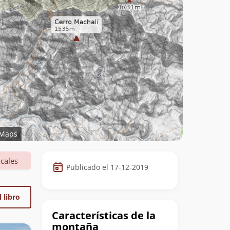
Maps
Datos
cales
Publicado el 17-12-2019
de
la
 libro
cumbre
Características de la
montaña