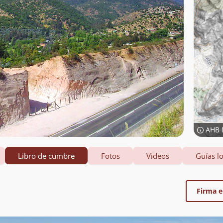
AHB 
Libro de cumbre
Fotos
Videos
Guías lo
Firma el