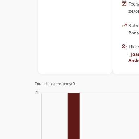
Fech
24/0
Ruta
Por v
Hici
∙
Joa
Andr
Total de ascensiones: 5