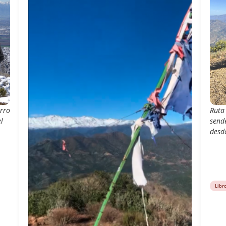
erro
Ruta
l
send
desde
Libr