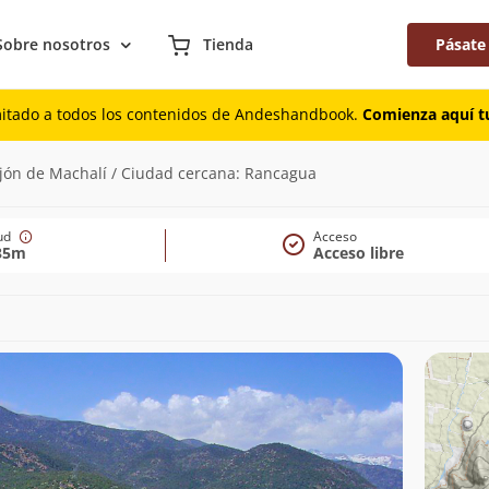
Sobre nosotros
Tienda
Pásate
mitado a todos los contenidos de Andeshandbook.
Comienza aquí tu
ajón de Machalí / Ciudad cercana: Rancagua
tud
Acceso
35m
Acceso libre