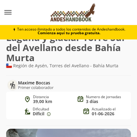
Trekking
Laguna y glaciar Torre Sur del Avellano des
Ten acceso ilimitado a todos los contenidos de Andeshandbook.
Comienza aquí tu prueba gratuita.
Ruta
Laguna y glaciar Torre Sur
de
del Avellano desde Bahía
trekking
Murta
Región de Aysén, Torres del Avellano - Bahía Murta
Maxime Boccas
Primer colaborador
Distancia
Numero de jornadas
39,00 km
3 días
Dificultad
Actualizado el
Difícil
01-06-2026