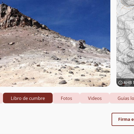
AHB 
Libro de cumbre
Fotos
Videos
Guías lo
Firma el