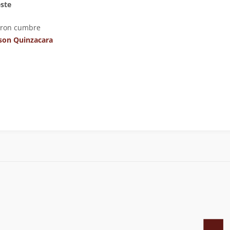
este
eron cumbre
son Quinzacara