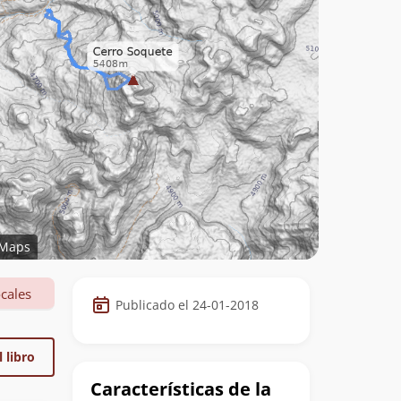
Maps
Datos
cales
Publicado el 24-01-2018
de
la
 libro
cumbre
Características de la