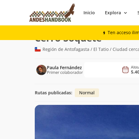
Inicio
Explora
Montaña
Cerro Soquete
Ten acceso ili
(5.408m)
Cerro Soquete
Región de Antofagasta / El Tatio / Ciudad cer
Paula Fernández
Alti
5.4
Primer colaborador
Rutas publicadas:
Normal