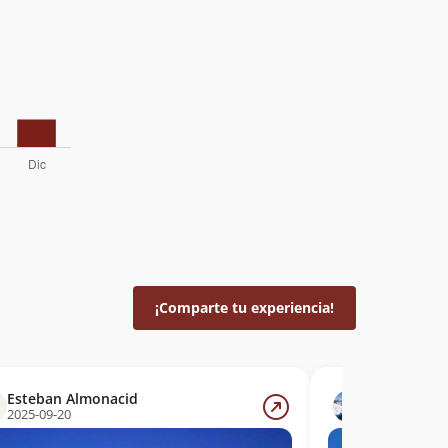
¡Comparte tu experiencia!
Esteban Almonacid
Lautaro Bus
2025-09-20
2025-09-16