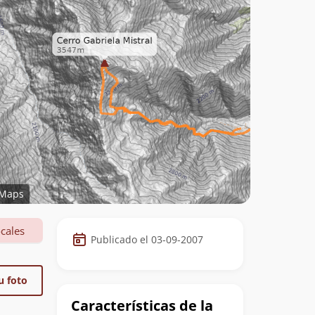
Maps
Datos
cales
Publicado el 03-09-2007
de
la
u foto
cumbre
Características de la