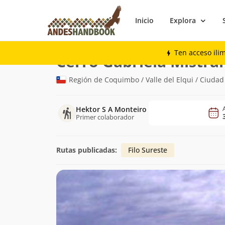
Inicio
Explora
Montaña
Cerro Gabriela Mistral
Ten acceso ili
Cerro Gabriela Mistral
Región de Coquimbo / Valle del Elqui / Ciudad
Hektor S A Monteiro
Primer colaborador
Rutas publicadas:
Filo Sureste