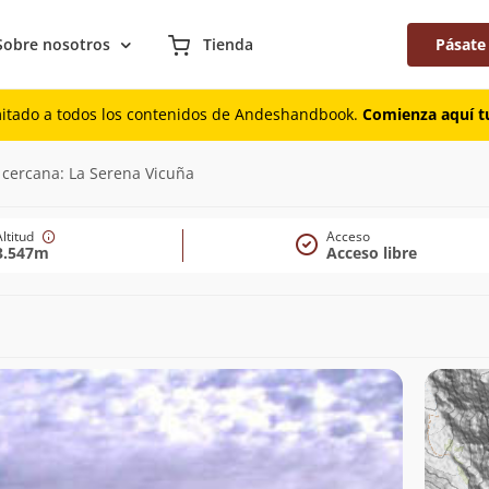
Sobre nosotros
Tienda
Pásate
mitado a todos los contenidos de Andeshandbook.
Comienza aquí tu
(3.547m)
 cercana: La Serena Vicuña
Altitud
Acceso
3.547m
Acceso libre