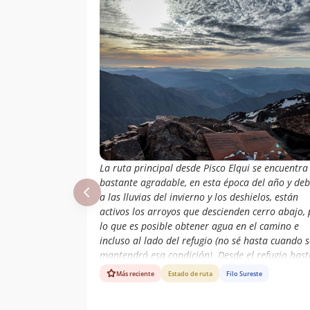
La ruta principal desde Pisco Elqui se encuentra
bastante agradable, en esta época del año y de
a las lluvias del invierno y los deshielos, están
activos los arroyos que descienden cerro abajo, 
lo que es posible obtener agua en el camino e
incluso al lado del refugio (no sé hasta cuando s
mantendrá esa condición). Desde el refugio hast
la cumbre la ruta es naturalmente sinuosa pero
Más reciente
Estado de ruta
Filo Sureste
sencilla. Aún quedan algunos neveros pero no le
debe quedar mucho tiempo.