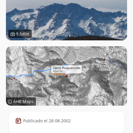
9 fotos
AHB Maps
Datos
Publicado el 28-08-2002
de