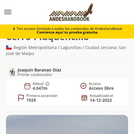
Montaña
Cerro Piuquencillo
Ten acceso ilimitado a todos los contenidos de Andeshandbook.
Comienza aquí tu prueba gratuita.
(4.047m)
Cerro Piuquencillo
Región Metropolitana / Lagunillas / Ciudad cercana: San
José de Maipo
Joaquin Baranao Diaz
Primer colaborador
Altitud
Acceso
4.047m
Acceso libre
Primera ascensión
Actualizado el
1929
14-12-2022