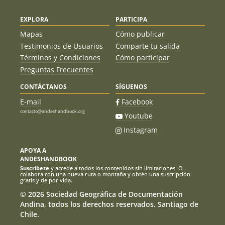
Marcelo Gonzalez, Alejandro Zibol,
02/11/02
EXPLORA
PARTICIPA
Omael, Zibol, Konrado N.n.
Mapas
Cómo publicar
Miguel Yaksic
01/11/02
Testimonios de Usuarios
Comparte tu salida
Términos y Condiciones
Cómo participar
Fernando Millar
28/10/02
Preguntas Frecuentes
Raimundo Undurraga
13/10/02
CONTÁCTANOS
SÍGUENOS
E-mail
Facebook
Joaquin Baranao Diaz
15/08/02
contacto@andeshandbook.org
Youtube
Elvis Acevedo
15/08/02
Instagram
Lucho Alvarez, Oscar Beltran, Lucho
01/10/01
Contreras, Mariana Huerta, Mariela
APOYA A
Rojas, Alvaro Rosas Y Otros
ANDESHANDBOOK
Suscríbete
y accede a todos los contenidos sin limitaciones. O
colabora con una nueva ruta o montaña y obtén una suscripción
Rodolfo Gómez, Jaime Galleguillos
10/01/01
gratis y de por vida.
© 2026 Sociedad Geográfica de Documentación
Fernando Millar
01/10/99
Andina, todos los derechos reservados. Santiago de
Chile.
Sebastián Rojas, Roberto Rojas Y Erik
15/02/99