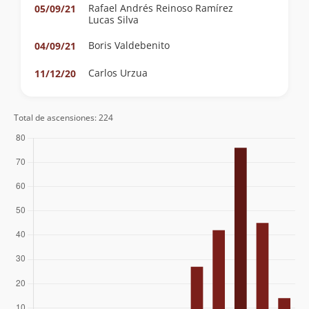
Rafael Andrés Reinoso Ramírez
05/09/21
Lucas Silva
Boris Valdebenito
04/09/21
Carlos Urzua
11/12/20
D. Galaz N.
03/10/20
Total de ascensiones: 224
Rodrigo Bravo
25/08/19
José Antonio Mena
04/08/19
Joaquín Prado
Gustavo Donoso
15/10/18
Marcos Emilfork Orthusteguy
13/10/18
David Ferreira
02/09/18
Cristian Vásquez
05/08/18
Felipe Cameron
Andy Abud