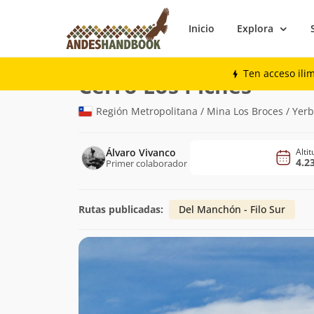
Inicio
Explora
Montaña
Cerro Los Piches
Ten acceso ili
(4.232m)
Cerro Los Piches
Región Metropolitana / Mina Los Broces / Yerb
Álvaro Vivanco
Alti
4.2
Primer colaborador
Rutas publicadas:
Del Manchón - Filo Sur