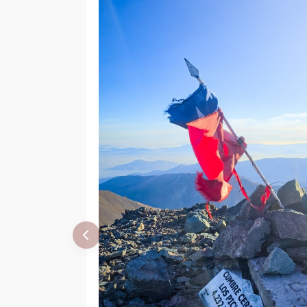
Cristian Torres
12/02/16
Francisco Acuña,
10/04/15
Ana Almarza, Om
Sanz Y Raúl
Esparza
Tomás Van
12/12/14
Wersch
Álvaro Vivanco
13/07/14
Sergio Baez
27/02/11