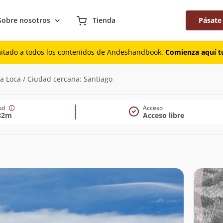
Sobre nosotros
Tienda
Pásate
mitado a todos los contenidos de Andeshandbook.
Comienza aquí tu
a Loca / Ciudad cercana: Santiago
tud
Acceso
32m
Acceso libre