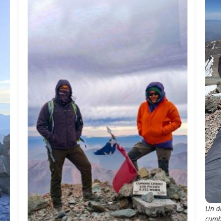
Un d
cumb