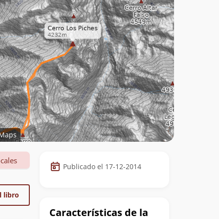
Maps
Datos
cales
Publicado el 17-12-2014
de
la
 libro
cumbre
Características de la