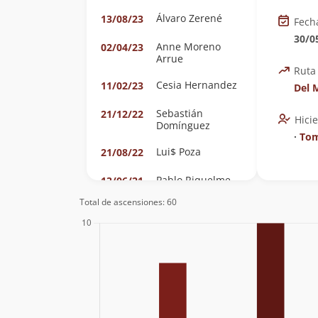
Álvaro Zerené
13/08/23
Fech
30/0
Anne Moreno
02/04/23
Arrue
Ruta
Cesia Hernandez
11/02/23
Del 
Sebastián
21/12/22
Hici
Domínguez
∙
Tom
Lui$ Poza
21/08/22
Pablo Riquelme
13/06/21
Cristian Irribarra
Total de ascensiones: 60
Romain Mouton
19/01/21
Claudio
Echegaray
Fabian Alonso
06/12/20
Jara Navarrete
Fran Loosli