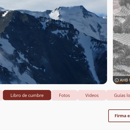
AHB 
Libro de cumbre
Fotos
Videos
Guías lo
Firma el