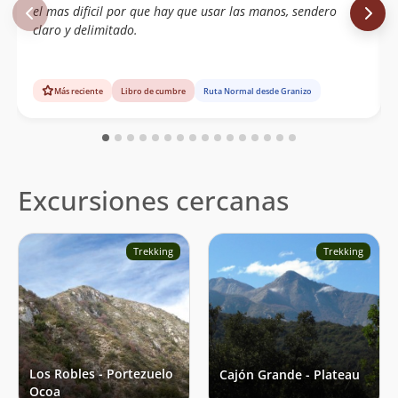
el mas dificil por que hay que usar las manos, sendero
claro y delimitado.
Más reciente
Libro de cumbre
Ruta Normal desde Granizo
Excursiones cercanas
Trekking
Trekking
Los Robles - Portezuelo
Cajón Grande - Plateau
Ocoa