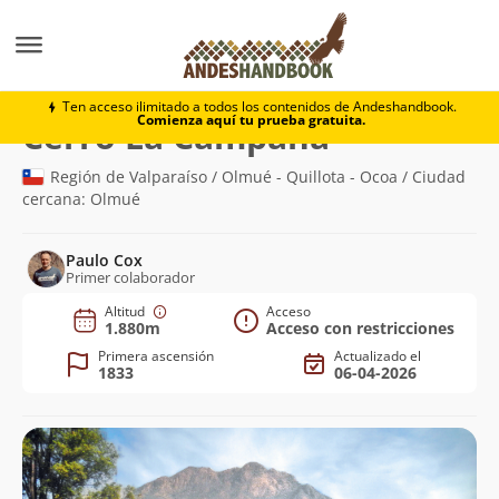
Montaña
Cerro La Campana
Ten acceso ilimitado a todos los contenidos de Andeshandbook.
Comienza aquí tu prueba gratuita.
(1.880m)
Cerro La Campana
Región de Valparaíso / Olmué - Quillota - Ocoa / Ciudad
cercana: Olmué
Paulo Cox
Primer colaborador
Altitud
Acceso
1.880m
Acceso con restricciones
Primera ascensión
Actualizado el
1833
06-04-2026